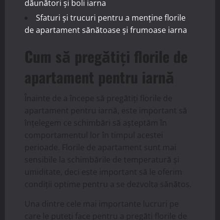
dăunători și boli iarna
Sfaturi și trucuri pentru a menține florile
de apartament sănătoase și frumoase iarna
Cum să pregătiți florile de
apartament pentru iarnă
Înainte de a începe să pregătiți florile de
apartament pentru iarnă, este important să
înțelegem ce schimbări să așteptăm în
comportamentul lor în timpul acestei
perioade. Florile de apartament sunt mai
sensibile la schimbările de temperatură și
umiditate, deci este important să le oferim
condiții optime pentru a se dezvolta sănătos.
Una dintre cele mai importante lucruri pe
care le puteți face pentru a pregăti florile de