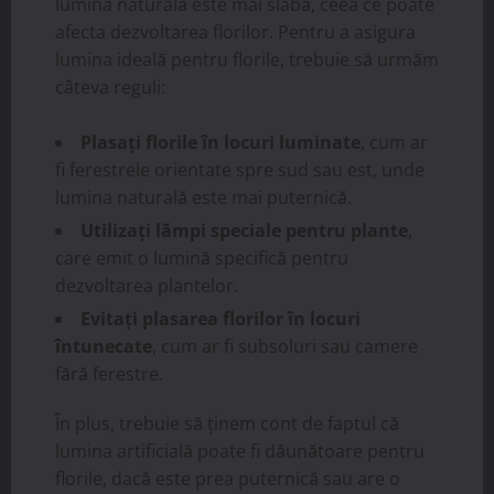
lumina naturală este mai slabă, ceea ce poate
afecta dezvoltarea florilor. Pentru a asigura
lumina ideală pentru florile, trebuie să urmăm
câteva reguli:
Plasați florile în locuri luminate
, cum ar
fi ferestrele orientate spre sud sau est, unde
lumina naturală este mai puternică.
Utilizați lămpi speciale pentru plante
,
care emit o lumină specifică pentru
dezvoltarea plantelor.
Evitați plasarea florilor în locuri
întunecate
, cum ar fi subsoluri sau camere
fără ferestre.
În plus, trebuie să ținem cont de faptul că
lumina artificială poate fi dăunătoare pentru
florile, dacă este prea puternică sau are o