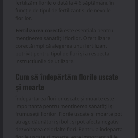
fertilizăm florile o dată la 4-6 săptămâni, în
funcție de tipul de fertilizant și de nevoile
florilor.
Fertilizarea corectă
este esențială pentru
menținerea sănătății florilor. O fertilizare
corectă implică alegerea unui fertilizant
potrivit pentru tipul de flori și a respecta
instrucțiunile de utilizare.
Cum să îndepărtăm florile uscate
și moarte
Îndepărtarea florilor uscate și moarte este
importantă pentru menținerea sănătății și
frumuseții florilor. Florile uscate și moarte pot
atrage dăunători și boli, și pot afecta negativ
dezvoltarea celorlalte flori. Pentru a îndepărta
florile uscate și moarte, este important să le