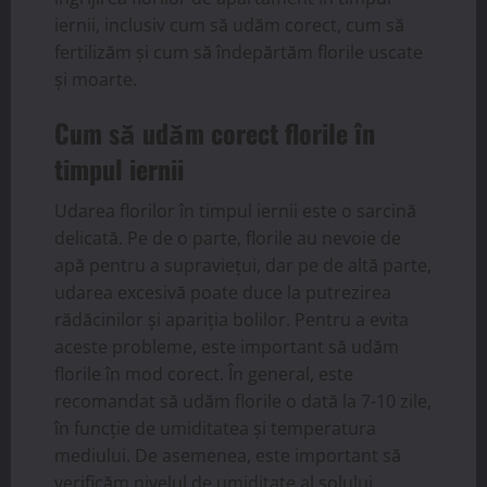
iernii, inclusiv cum să udăm corect, cum să
fertilizăm și cum să îndepărtăm florile uscate
și moarte.
Cum să udăm corect florile în
timpul iernii
Udarea florilor în timpul iernii este o sarcină
delicată. Pe de o parte, florile au nevoie de
apă pentru a supraviețui, dar pe de altă parte,
udarea excesivă poate duce la putrezirea
rădăcinilor și apariția bolilor. Pentru a evita
aceste probleme, este important să udăm
florile în mod corect. În general, este
recomandat să udăm florile o dată la 7-10 zile,
în funcție de umiditatea și temperatura
mediului. De asemenea, este important să
verificăm nivelul de umiditate al solului