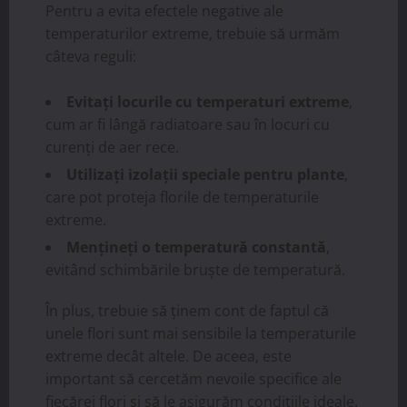
Pentru a evita efectele negative ale
temperaturilor extreme, trebuie să urmăm
câteva reguli:
Evitați locurile cu temperaturi extreme
,
cum ar fi lângă radiatoare sau în locuri cu
curenți de aer rece.
Utilizați izolații speciale pentru plante
,
care pot proteja florile de temperaturile
extreme.
Mențineți o temperatură constantă
,
evitând schimbările bruște de temperatură.
În plus, trebuie să ținem cont de faptul că
unele flori sunt mai sensibile la temperaturile
extreme decât altele. De aceea, este
important să cercetăm nevoile specifice ale
fiecărei flori și să le asigurăm condițiile ideale.