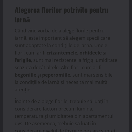
Alegerea florilor potrivite pentru
iarnă
Când vine vorba de a alege florile pentru
iarnă, este important să alegem specii care
sunt adaptate la condițiile de iarnă. Unele
flori, cum ar fi
crizantemele
,
orhideele
și
ferigile
, sunt mai rezistente la frig și umiditate
scăzută decât altele. Alte flori, cum ar fi
begoniile
și
peperomiile
, sunt mai sensibile
la condițiile de iarnă și necesită mai multă
atenție.
Înainte de a alege florile, trebuie să luați în
considerare factori precum lumina,
temperatura și umiditatea din apartamentul
dvs. De asemenea, trebuie să luați în
considerare nivelul de îngrijire pe care sunteți