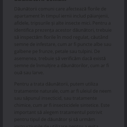
Dăunătorii comuni care afectează florile de
apartament în timpul iernii includ păianjenii,
afidele, tripsurile și alte insecte mici. Pentru a
identifica prezența acestor dăunători, trebuie
să inspectăm florile în mod regulat, căutând
semne de infestare, cum ar fi puncte albe sau
galbene pe frunze, petale sau tulpini. De
asemenea, trebuie să verificăm dacă există
semne de înmulțire a dăunătorilor, cum ar fi
ouă sau larve.
Pentru a trata dăunătorii, putem utiliza
tratamente naturale, cum ar fi uleiul de neem
sau săpunul insecticid, sau tratamente
chimice, cum ar fi insecticidele sintetice. Este
important să alegem tratamentul potrivit
pentru tipul de dăunător și să urmăm
instrucțiunile de utilizare pentru a evita