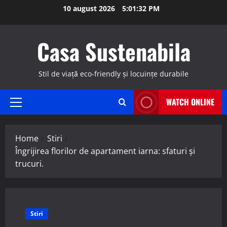
Skip
10 august 2026
5:01:33 PM
to
content
Casa Sustenabila
Stil de viață eco-friendly și locuințe durabile
WATCH ONLINE
Primary
Menu
Home
Stiri
Îngrijirea florilor de apartament iarna: sfaturi și
trucuri.
Stiri