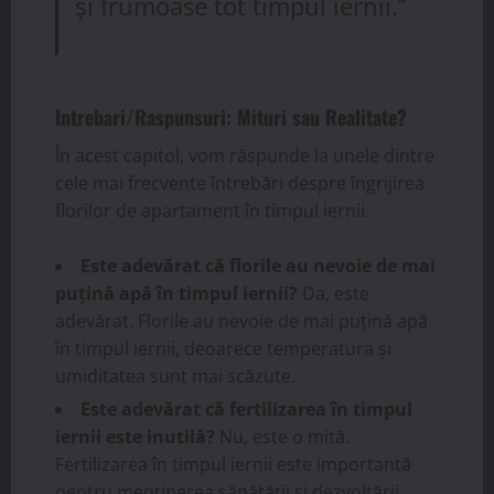
și frumoase tot timpul iernii.”
Intrebari/Raspunsuri: Mituri sau Realitate?
În acest capitol, vom răspunde la unele dintre
cele mai frecvente întrebări despre îngrijirea
florilor de apartament în timpul iernii.
Este adevărat că florile au nevoie de mai
puțină apă în timpul iernii?
Da, este
adevărat. Florile au nevoie de mai puțină apă
în timpul iernii, deoarece temperatura și
umiditatea sunt mai scăzute.
Este adevărat că fertilizarea în timpul
iernii este inutilă?
Nu, este o mită.
Fertilizarea în timpul iernii este importantă
pentru menținerea sănătății și dezvoltării