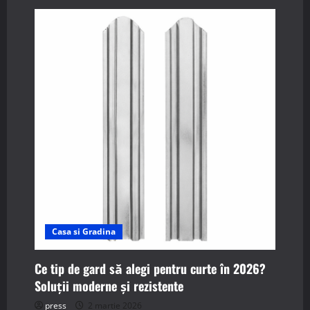
a
v
i
g
a
t
i
o
Casa si Gradina
n
Ce tip de gard să alegi pentru curte în 2026?
Soluții moderne și rezistente
press
2 martie 2026