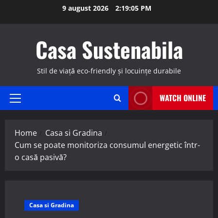
Skip
9 august 2026
2:19:06 PM
to
content
Casa Sustenabila
Stil de viață eco-friendly și locuințe durabile
WATCH ONLINE
Primary
Menu
Home
Casa si Gradina
Cum se poate monitoriza consumul energetic într-
o casă pasivă?
Casa si Gradina