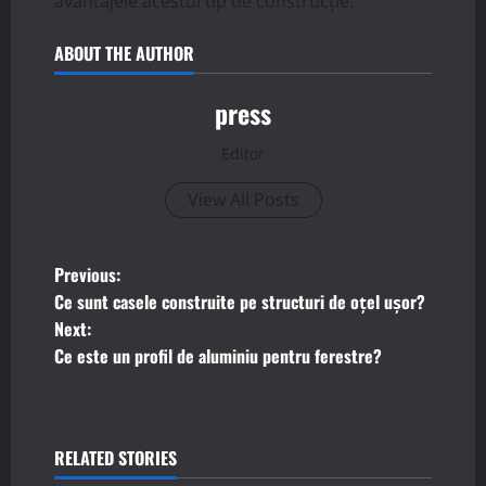
avantajele acestui tip de construcție.
ABOUT THE AUTHOR
press
Editor
View All Posts
P
Previous:
Ce sunt casele construite pe structuri de oțel ușor?
o
Next:
Ce este un profil de aluminiu pentru ferestre?
s
t
n
RELATED STORIES