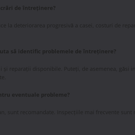
crări de întreținere?
ce la deteriorarea progresivă a casei, costuri de repara
juta să identific problemele de întreținere?
 și reparații disponibile. Puteți, de asemenea, găsi in
te.
pentru eventuale probleme?
 an, sunt recomandate. Inspecțiile mai frecvente sunt