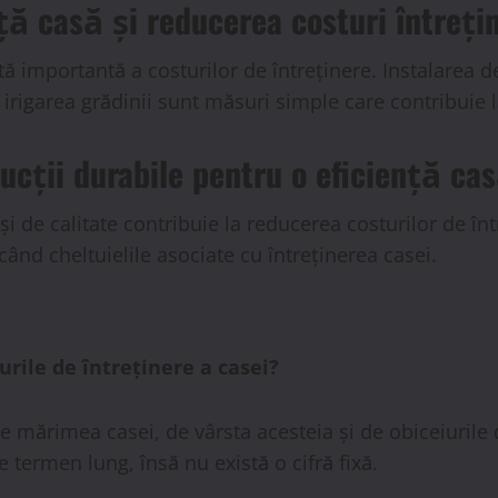
ță casă și reducerea costuri întreți
importantă a costurilor de întreținere. Instalarea d
 irigarea grădinii sunt măsuri simple care contribuie l
ucții durabile pentru o eficiență ca
 și de calitate contribuie la reducerea costurilor de î
când cheltuielile asociate cu întreținerea casei.
rile de întreținere a casei?
e mărimea casei, de vârsta acesteia și de obiceiurile
 termen lung, însă nu există o cifră fixă.