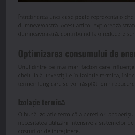
Întreținerea unei case poate reprezenta o chelt
dumneavoastră. Acest articol explorează strateg
dumneavoastră, contribuind la o reducere semn
Optimizarea consumului de ener
Unul dintre cei mai mari factori care influențe
cheltuială. Investițiile în izolație termică, înl
termen lung care se vor răsplăti prin reducerea
Izolație termică
O bună izolație termică a pereților, acoperișu
necesitatea utilizării intensive a sistemelor de
costurilor de întreținere.