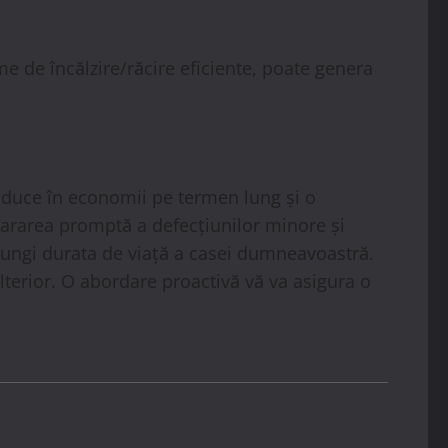
e de încălzire/răcire eficiente, poate genera
raduce în economii pe termen lung și o
repararea promptă a defecțiunilor minore și
prelungi durata de viață a casei dumneavoastră.
terior. O abordare proactivă vă va asigura o