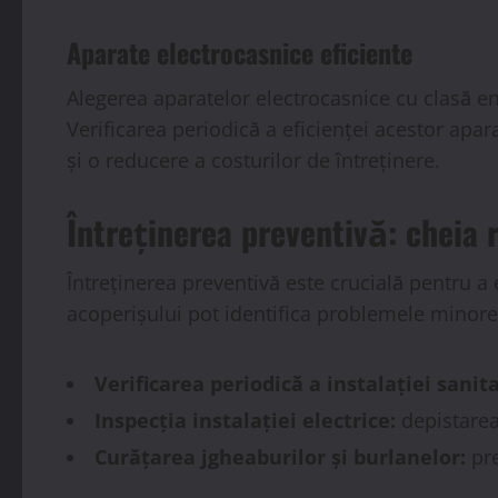
Aparate electrocasnice eficiente
Alegerea aparatelor electrocasnice cu clasă en
Verificarea periodică a eficienței acestor apar
și o reducere a costurilor de întreținere.
Întreținerea preventivă: cheia r
Întreținerea preventivă este crucială pentru a evi
acoperișului pot identifica problemele minore
Verificarea periodică a instalației sanit
Inspecția instalației electrice:
depistarea
Curățarea jgheaburilor și burlanelor:
pre