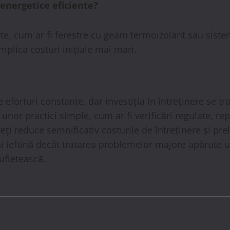
 energetice eficiente?
te, cum ar fi ferestre cu geam termoizolant sau sistem
plica costuri inițiale mai mari.
forturi constante, dar investiția în întreținere se t
 unor practici simple, cum ar fi verificări regulate, 
puteți reduce semnificativ costurile de întreținere și 
i ieftină decât tratarea problemelor majore apărute ul
sufletească.