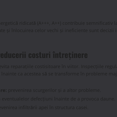
ergetică ridicată (A+++, A++) contribuie semnificativ 
ate și înlocuirea celor vechi și ineficiente sunt deciz
educerii costuri întreținere
ta reparațiile costisitoare în viitor. Inspecțiile regula
 înainte ca acestea să se transforme în probleme maj
are:
prevenirea scurgerilor și a altor probleme.
 eventualelor defecțiuni înainte de a provoca daune.
venirea infiltrării apei în structura casei.