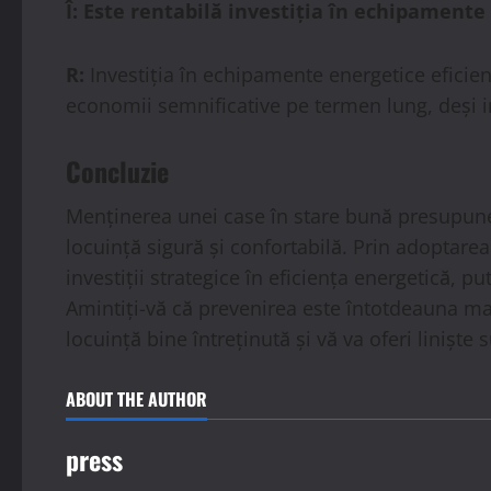
Î: Este rentabilă investiția în echipamente
R:
Investiția în echipamente energetice eficien
economii semnificative pe termen lung, deși im
Concluzie
Menținerea unei case în stare bună presupune e
locuință sigură și confortabilă. Prin adoptarea
investiții strategice în eficiența energetică, 
Amintiți-vă că prevenirea este întotdeauna ma
locuință bine întreținută și vă va oferi liniște 
ABOUT THE AUTHOR
press