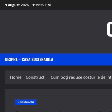
Skip
9 august 2026
1:39:27 PM
to
content
DESPRE – CASA SUSTENABILA
Home
Constructii
Cum poți reduce costurile de înt
Constructii