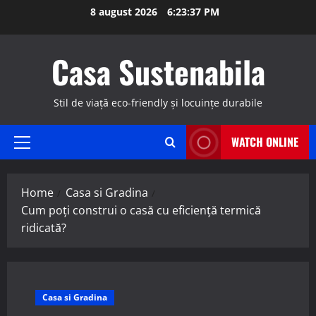
Skip
8 august 2026
6:23:38 PM
to
content
Casa Sustenabila
Stil de viață eco-friendly și locuințe durabile
WATCH ONLINE
Primary
Menu
Home
Casa si Gradina
Cum poți construi o casă cu eficiență termică
ridicată?
Casa si Gradina