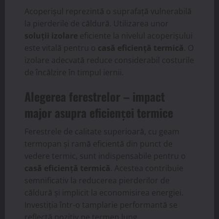
Acoperișul reprezintă o suprafață vulnerabilă
la pierderile de căldură. Utilizarea unor
soluții izolare
eficiente la nivelul acoperișului
este vitală pentru o
casă eficiență termică
. O
izolare adecvată reduce considerabil costurile
de încălzire în timpul iernii.
Alegerea ferestrelor – impact
major asupra eficienței termice
Ferestrele de calitate superioară, cu geam
termopan și ramă eficientă din punct de
vedere termic, sunt indispensabile pentru o
casă eficiență termică
. Acestea contribuie
semnificativ la reducerea pierderilor de
căldură și implicit la economisirea energiei.
Investiția într-o tamplarie performantă se
reflectă pozitiv pe termen lung.