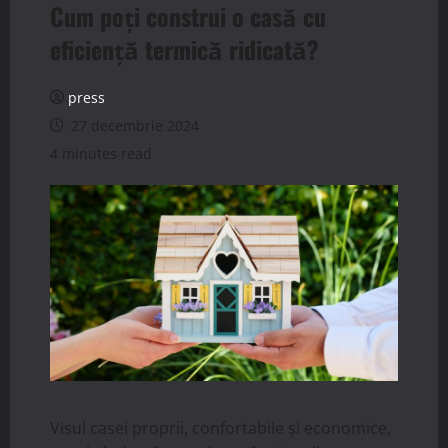
Cum poți construi o casă cu
eficiență termică ridicată?
press
27 decembrie 2024
4 minutes read
Visul casei proprii, confortabile și economice,