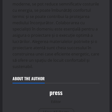
moderne, se pot reduce semnificativ costurile
cu energia, se poate îmbunătăți confortul
termic și se poate contribui la protejarea
mediului înconjurător. Colaborarea cu
specialiști în domeniu este esențială pentru a
asigura o proiectare și o execuție optimă a
lucrărilor. Alegerea materialelor potrivite și o
proiectare atentă sunt cheia succesului în
construirea unei case eficiente energetic, care
să ofere un spațiu de locuit confortabil și
sustenabil.
ABOUT THE AUTHOR
press
Editor