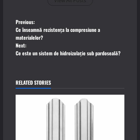
View All Posts
P
Previous:
Ce înseamnă rezistența la compresiune a
o
materialelor?
Next:
s
Ce este un sistem de hidroizolație sub pardoseală?
t
n
RELATED STORIES
a
v
i
g