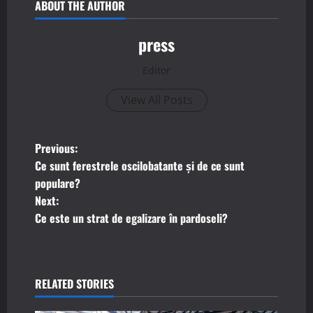
ABOUT THE AUTHOR
press
Editor
View All Posts
P
Previous:
Ce sunt ferestrele oscilobatante și de ce sunt
o
populare?
Next:
s
Ce este un strat de egalizare în pardoseli?
t
n
RELATED STORIES
a