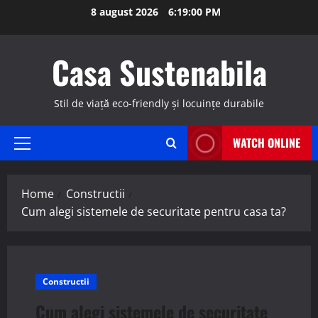
Skip
8 august 2026
6:19:01 PM
to
content
Casa Sustenabila
Stil de viață eco-friendly și locuințe durabile
WATCH ONLINE
Primary
Menu
Home
Constructii
Cum alegi sistemele de securitate pentru casa ta?
Constructii
Cum alegi sistemele de securitate