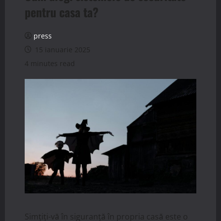
pentru casa ta?
press
15 ianuarie 2025
4 minutes read
Simțiți-vă în siguranță în propria casă este o