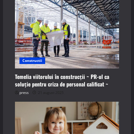
v
i
g
a
t
Constructii
i
Temelia viitorului în construcții ~ PR-ul ca
o
soluție pentru criza de personal calificat ~
n
press
21 august 2025