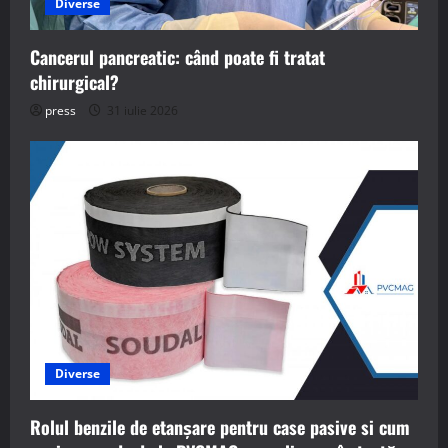
Diverse
Cancerul pancreatic: când poate fi tratat
chirurgical?
press
31 iulie 2026
Diverse
Rolul benzile de etanșare pentru case pasive si cum