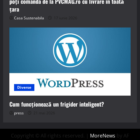
poți comanda de la PVCMAG.ro cu livrare în toată
țara
Casa Sustenabila
17 iunie 2026
Diverse
Cum funcționează un frigider inteligent?
press
21 mai 2026
Copyright © All rights reserved.
|
MoreNews
by AF