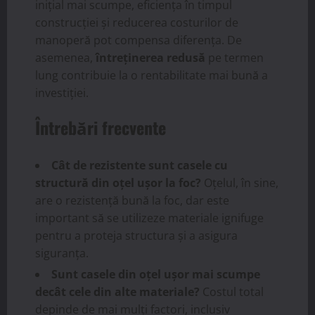
inițial mai scumpe, eficiența în timpul
construcției și reducerea costurilor de
manoperă pot compensa diferența. De
asemenea,
întreținerea redusă
pe termen
lung contribuie la o rentabilitate mai bună a
investiției.
Întrebări frecvente
Cât de rezistente sunt casele cu
structură din oțel ușor la foc?
Oțelul, în sine,
are o rezistență bună la foc, dar este
important să se utilizeze materiale ignifuge
pentru a proteja structura și a asigura
siguranța.
Sunt casele din oțel ușor mai scumpe
decât cele din alte materiale?
Costul total
depinde de mai mulți factori, inclusiv