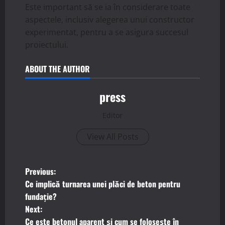
Este important să se ia în considerare toate
aspectele, inclusiv alegerea unui constructor
experimentat, pentru a se asigura succesul
proiectului.
ABOUT THE AUTHOR
press
Editor
View All Posts
P
Previous:
Ce implică turnarea unei plăci de beton pentru
o
fundație?
Next:
s
Ce este betonul aparent și cum se folosește în