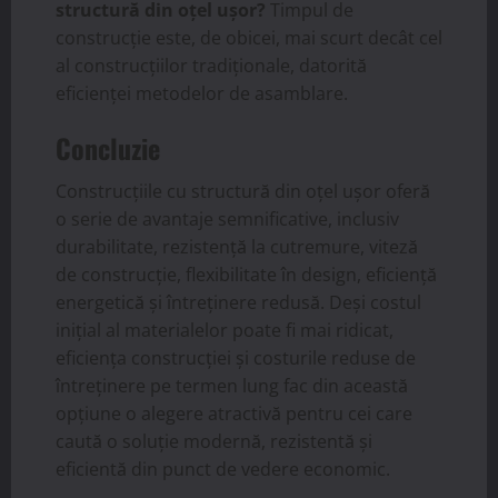
structură din oțel ușor?
Timpul de
construcție este, de obicei, mai scurt decât cel
al construcțiilor tradiționale, datorită
eficienței metodelor de asamblare.
Concluzie
Construcțiile cu structură din oțel ușor oferă
o serie de avantaje semnificative, inclusiv
durabilitate, rezistență la cutremure, viteză
de construcție, flexibilitate în design, eficiență
energetică și întreținere redusă. Deși costul
inițial al materialelor poate fi mai ridicat,
eficiența construcției și costurile reduse de
întreținere pe termen lung fac din această
opțiune o alegere atractivă pentru cei care
caută o soluție modernă, rezistentă și
eficientă din punct de vedere economic.