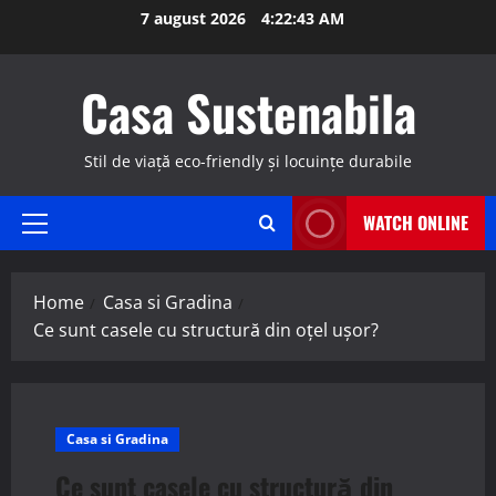
Skip
7 august 2026
4:22:44 AM
to
content
Casa Sustenabila
Stil de viață eco-friendly și locuințe durabile
WATCH ONLINE
Primary
Menu
Home
Casa si Gradina
Ce sunt casele cu structură din oțel ușor?
Casa si Gradina
Ce sunt casele cu structură din