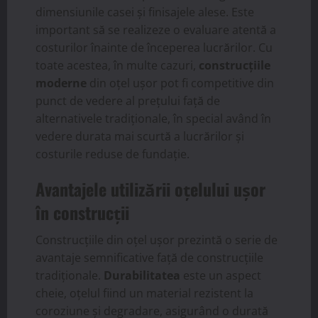
dimensiunile casei și finisajele alese. Este
important să se realizeze o evaluare atentă a
costurilor înainte de începerea lucrărilor. Cu
toate acestea, în multe cazuri,
construcțiile
moderne
din oțel ușor pot fi competitive din
punct de vedere al prețului față de
alternativele tradiționale, în special având în
vedere durata mai scurtă a lucrărilor și
costurile reduse de fundație.
Avantajele utilizării oțelului ușor
în construcții
Construcțiile din oțel ușor prezintă o serie de
avantaje semnificative față de construcțiile
tradiționale.
Durabilitatea
este un aspect
cheie, oțelul fiind un material rezistent la
coroziune și degradare, asigurând o durată