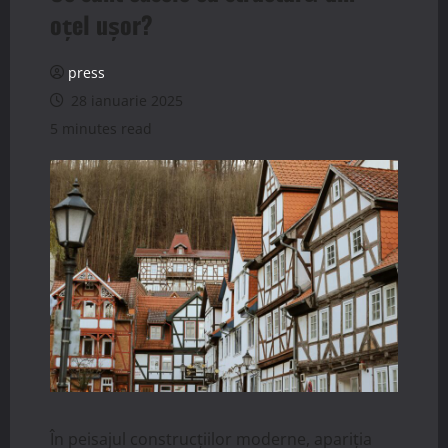
oțel ușor?
press
28 ianuarie 2025
5 minutes read
În peisajul construcțiilor moderne, apariția