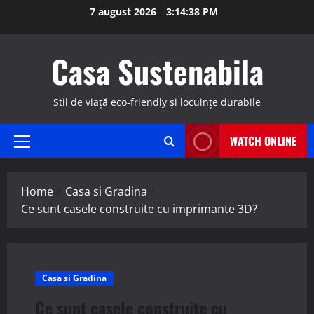
Skip
7 august 2026
3:14:38 PM
to
content
Casa Sustenabila
Stil de viață eco-friendly și locuințe durabile
WATCH ONLINE
Primary
Menu
Home
Casa si Gradina
Ce sunt casele construite cu imprimante 3D?
Casa si Gradina
Ce sunt casele construite cu