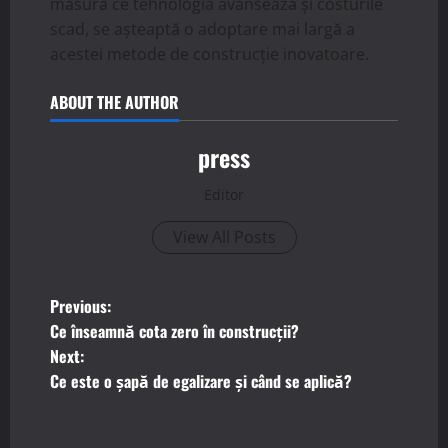
măsură ce tehnologia avansează și costurile
scad, se așteaptă o adoptare mai largă a
acestei metode de construcție inovatoare.
ABOUT THE AUTHOR
press
Editor
View All Posts
P
Previous:
Ce înseamnă cota zero în construcții?
o
Next:
Ce este o șapă de egalizare și când se aplică?
s
t