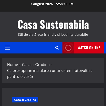
Skip
7 august 2026
5:58:14 PM
to
content
Casa Sustenabila
Stil de viață eco-friendly și locuințe durabile
WATCH ONLINE
Primary
Menu
Home
Casa si Gradina
Ce presupune instalarea unui sistem fotovoltaic
pentru o casă?
Casa si Gradina