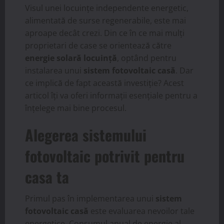
Visul unei locuințe independente energetic,
alimentată de surse regenerabile, este mai
aproape decât crezi. Din ce în ce mai mulți
proprietari de case se orientează către
energie solară locuință
, optând pentru
instalarea unui
sistem fotovoltaic casă
. Dar
ce implică de fapt această investiție? Acest
articol îți va oferi informații esențiale pentru a
înțelege mai bine procesul.
Alegerea sistemului
fotovoltaic potrivit pentru
casa ta
Primul pas în implementarea unui
sistem
fotovoltaic casă
este evaluarea nevoilor tale
energetice. Consumul anual de energie al