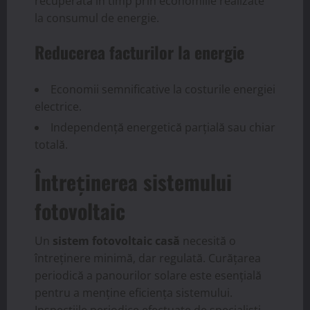
recuperată în timp prin economiile realizate
la consumul de energie.
Reducerea facturilor la energie
Economii semnificative la costurile energiei
electrice.
Independență energetică parțială sau chiar
totală.
Întreținerea sistemului
fotovoltaic
Un
sistem fotovoltaic casă
necesită o
întreținere minimă, dar regulată. Curățarea
periodică a panourilor solare este esențială
pentru a menține eficiența sistemului.
Inspecțiile periodice efectuate de specialiști