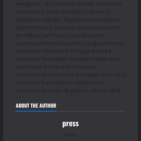
energetice, să comparați ofertele mai multor
instalatori și să vă informați cu privire la
legislația în vigoare. Alegerea unui instalator
experimentat și folosirea unor componente
de calitate sunt factori cruciali pentru
succesul proiectului și pentru asigurarea unei
funcționări eficiente și de lungă durată a
sistemului fotovoltaic. Investiția inițială este
amortizată în timp prin reducerea
semnificativă a facturilor la energie electrică și
contribuie la protejarea mediului prin
reducerea emisiilor de gaze cu efect de seră.
ABOUT THE AUTHOR
press
Editor