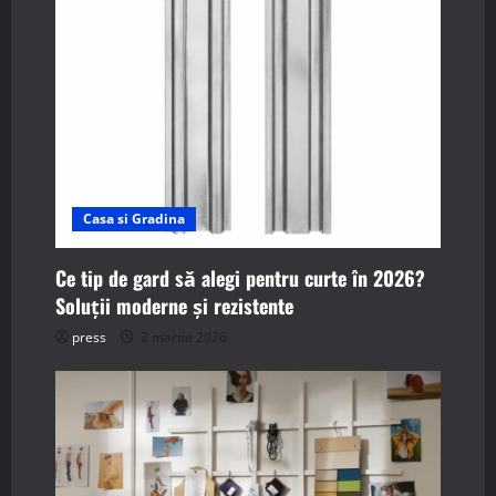
a
t
i
o
n
Casa si Gradina
Ce tip de gard să alegi pentru curte în 2026?
Soluții moderne și rezistente
press
2 martie 2026