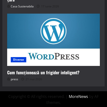
Casa Sustenabila
17 iunie 2026
Diverse
Cum funcționează un frigider inteligent?
press
21 mai 2026
Copyright © All rights reserved.
|
MoreNews
by AF
themes.