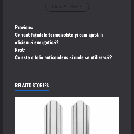
View All Posts
P
Previous:
Ce sunt fațadele termoizolate și cum ajută la
o
eficiență energetică?
Next:
s
Ce este o folie anticondens și unde se utilizează?
t
n
RELATED STORIES
a
v
i
g