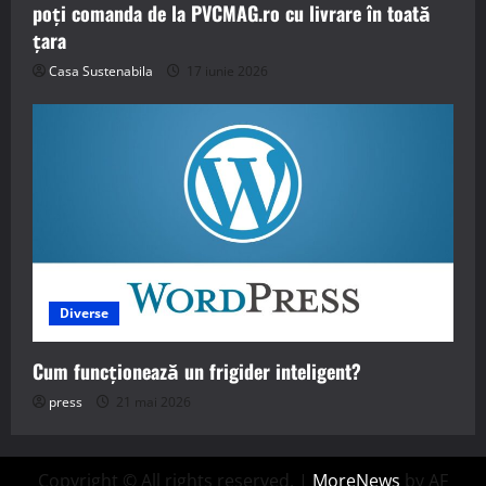
poți comanda de la PVCMAG.ro cu livrare în toată
țara
Casa Sustenabila
17 iunie 2026
Diverse
Cum funcționează un frigider inteligent?
press
21 mai 2026
Copyright © All rights reserved.
|
MoreNews
by AF