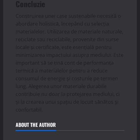
Concluzie
Construirea unei case sustenabile necesită o
abordare holistică, începând cu selecția
materialelor. Utilizarea de materiale naturale,
reciclate sau reciclabile, provenite din surse
locale și certificate, este esențială pentru
minimizarea impactului asupra mediului. Este
important să se țină cont de performanța
termică a materialelor pentru a reduce
consumul de energie și costurile pe termen
lung. Alegerea unor materiale durabile
contribuie nu doar la protejarea mediului, ci
și la crearea unui spațiu de locuit sănătos și
confortabil.
ABOUT THE AUTHOR