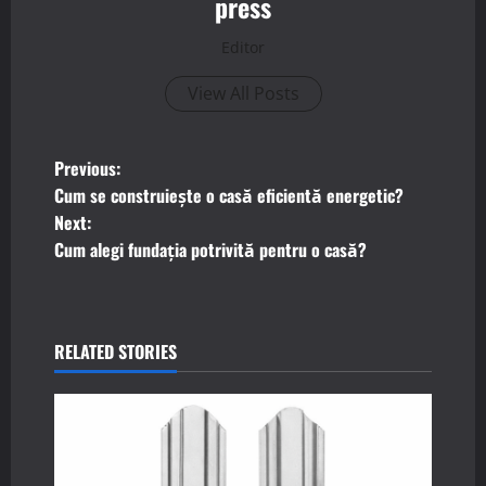
press
Editor
View All Posts
P
Previous:
Cum se construiește o casă eficientă energetic?
o
Next:
Cum alegi fundația potrivită pentru o casă?
s
t
n
RELATED STORIES
a
v