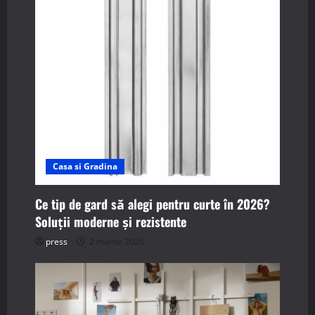
i
g
a
t
i
o
Casa si Gradina
n
Ce tip de gard să alegi pentru curte în 2026?
Soluții moderne și rezistente
press
2 martie 2026