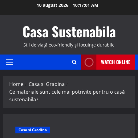
Skip
10 august 2026
10:17:02 AM
to
content
Casa Sustenabila
Stil de viață eco-friendly și locuințe durabile
WATCH ONLINE
Primary
Menu
Home
Casa si Gradina
Ce materiale sunt cele mai potrivite pentru o casă
sustenabilă?
Casa si Gradina