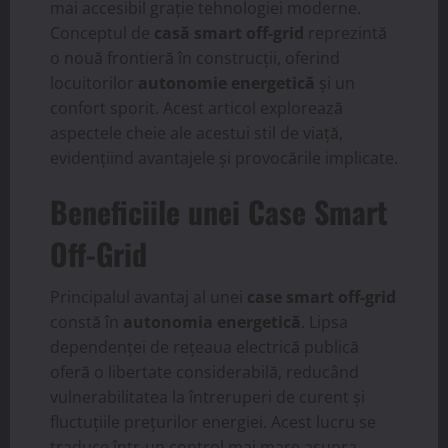
mai accesibil grație tehnologiei moderne.
Conceptul de
casă smart off-grid
reprezintă
o nouă frontieră în construcții, oferind
locuitorilor
autonomie energetică
și un
confort sporit. Acest articol explorează
aspectele cheie ale acestui stil de viață,
evidențiind avantajele și provocările implicate.
Beneficiile unei Case Smart
Off-Grid
Principalul avantaj al unei
case smart off-grid
constă în
autonomia energetică
. Lipsa
dependenței de rețeaua electrică publică
oferă o libertate considerabilă, reducând
vulnerabilitatea la întreruperi de curent și
fluctuțiile prețurilor energiei. Acest lucru se
traduce într-un control mai mare asupra