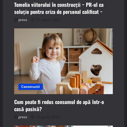
Temelia viitorului în construcții ~ PR-ul ca
o
soluție pentru criza de personal calificat ~
n
press
21 august 2025
Constructii
Cum poate fi redus consumul de apă într-o
casă pasivă?
press
14 aprilie 2025