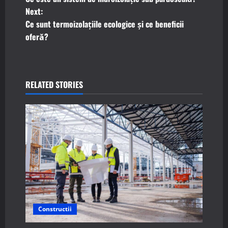
o
Next:
Ce sunt termoizolațiile ecologice și ce beneficii
s
oferă?
t
n
RELATED STORIES
a
v
i
g
a
t
Constructii
i