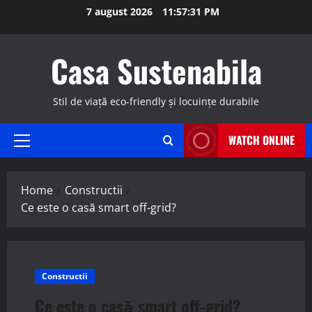
Skip
7 august 2026
11:57:32 PM
to
content
Casa Sustenabila
Stil de viață eco-friendly și locuințe durabile
WATCH ONLINE
Primary
Menu
Home
Constructii
Ce este o casă smart off-grid?
Constructii
Ce este o casă smart off-grid?