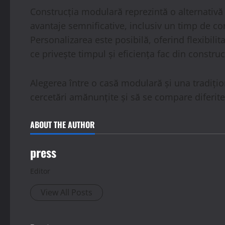
Construcția modulară reprezintă o alternativă
avantaje semnificative, inclusiv un timp de con
Personalizarea este posibilă, oferind flexibilit
ce privește timpul și eficiența fac din constr
Alegerea între o casă modulară și una tradițion
cercetări amănunțite și să se compare diferite 
ABOUT THE AUTHOR
press
Editor
View All Posts