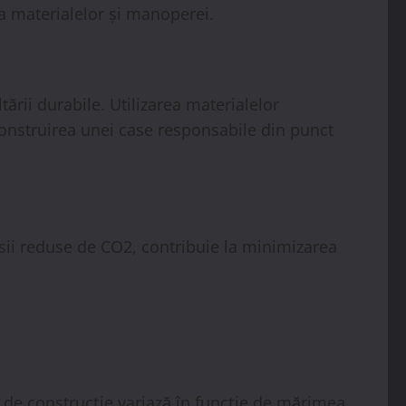
 a materialelor și manoperei.
tării durabile. Utilizarea materialelor
construirea unei case responsabile din punct
isii reduse de CO2, contribuie la minimizarea
 de construcție variază în funcție de mărimea