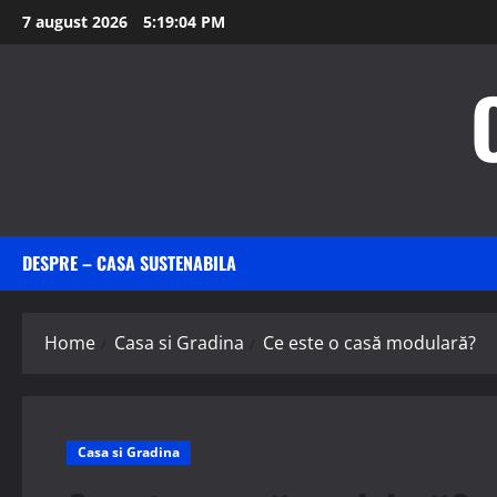
Skip
7 august 2026
5:19:05 PM
to
content
DESPRE – CASA SUSTENABILA
Home
Casa si Gradina
Ce este o casă modulară?
Casa si Gradina