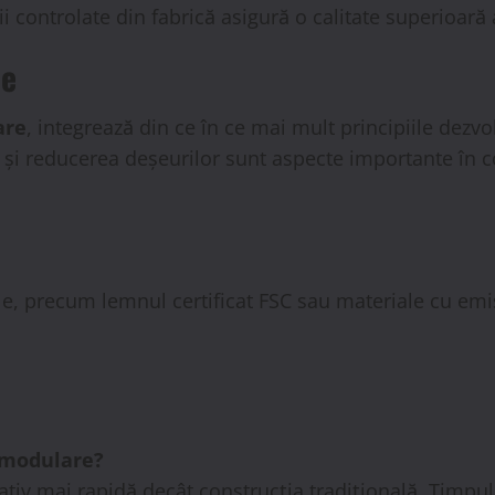
i controlate din fabrică asigură o calitate superioară
te
are
, integrează din ce în ce mai mult principiile dezvol
ă și reducerea deșeurilor sunt aspecte importante în 
ile, precum lemnul certificat FSC sau materiale cu em
 modulare?
tiv mai rapidă decât construcția tradițională. Timpul