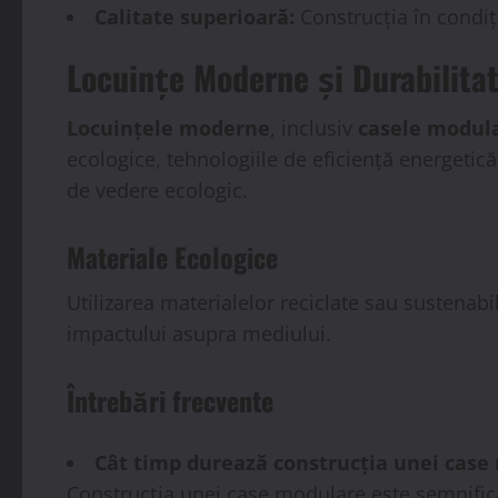
Calitate superioară:
Construcția în condiți
Locuințe Moderne și Durabilita
Locuințele moderne
, inclusiv
casele modul
ecologice, tehnologiile de eficiență energetic
de vedere ecologic.
Materiale Ecologice
Utilizarea materialelor reciclate sau sustenab
impactului asupra mediului.
Întrebări frecvente
Cât timp durează construcția unei case
Construcția unei case modulare este semnifica