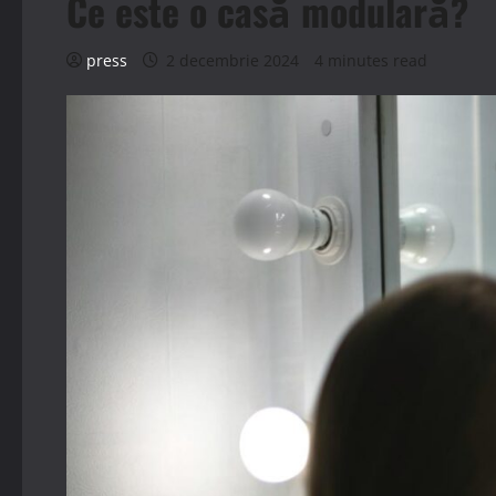
Ce este o casă modulară?
press
2 decembrie 2024
4 minutes read