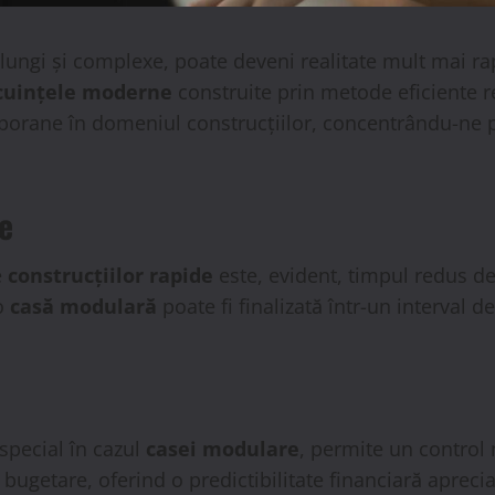
 lungi și complexe, poate deveni realitate mult mai r
cuințele moderne
construite prin metode eficiente re
porane în domeniul construcțiilor, concentrându-ne 
e
e
construcțiilor rapide
este, evident, timpul redus de
 o
casă modulară
poate fi finalizată într-un interval d
.
 special în cazul
casei modulare
, permite un control 
bugetare, oferind o predictibilitate financiară apreciat