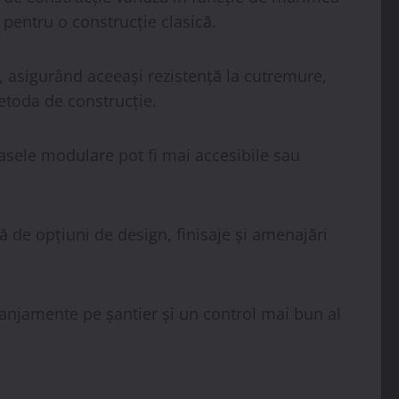
i pentru o construcție clasică.
, asigurând aceeași rezistență la cutremure,
metoda de construcție.
 casele modulare pot fi mai accesibile sau
ă de opțiuni de design, finisaje și amenajări
ranjamente pe șantier și un control mai bun al