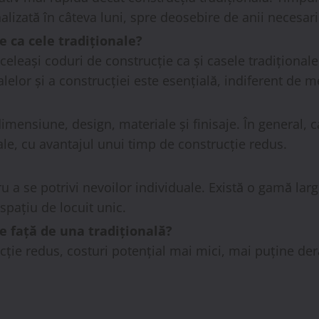
nalizată în câteva luni, spre deosebire de anii necesar
e ca cele tradiționale?
leași coduri de construcție ca și casele tradiționale
ialelor și a construcției este esențială, indiferent de 
dimensiune, design, materiale și finisaje. În general,
ale, cu avantajul unui timp de construcție redus.
 a se potrivi nevoilor individuale. Există o gamă larg
 spațiu de locuit unic.
 față de una tradițională?
cție redus, costuri potențial mai mici, mai puține de