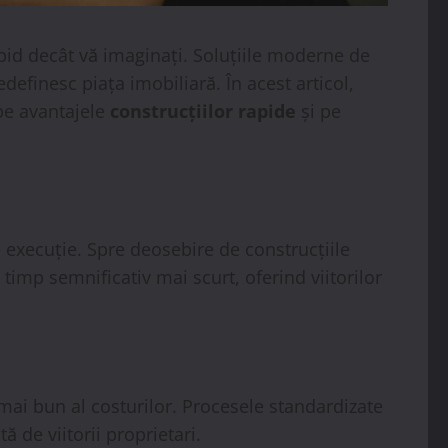
apid decât vă imaginați. Soluțiile moderne de
definesc piața imobiliară. În acest articol,
pe avantajele
construcțiilor rapide
și pe
 execuție. Spre deosebire de construcțiile
e timp semnificativ mai scurt, oferind viitorilor
mai bun al costurilor. Procesele standardizate
ă de viitorii proprietari.