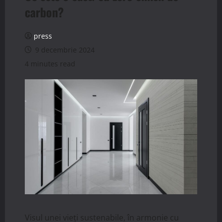
carbon?
press
9 decembrie 2024
4 minutes read
Visul unei vieți sustenabile, în armonie cu