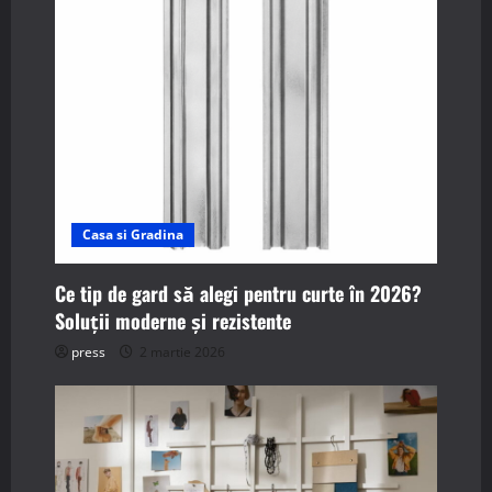
a
t
i
o
n
Casa si Gradina
Ce tip de gard să alegi pentru curte în 2026?
Soluții moderne și rezistente
press
2 martie 2026