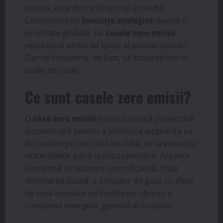
natura, este din ce în ce mai accesibil.
Construcția de
locuințe ecologice
devine o
prioritate globală, iar
casele zero emisii
reprezintă vârful de lance al acestei mișcări.
Dar ce înseamnă, de fapt, să locuiești într-o
astfel de casă?
Ce sunt casele zero emisii?
O
casă zero emisii
este o locuință proiectată
și construită pentru a minimiza amprenta sa
de carbon pe tot ciclul de viață, de la extracția
materialelor până la dezasamblare. Aceasta
înseamnă o reducere semnificativă, chiar
eliminarea totală, a emisiilor de gaze cu efect
de seră asociate cu încălzirea, răcirea și
consumul energetic general al locuinței.