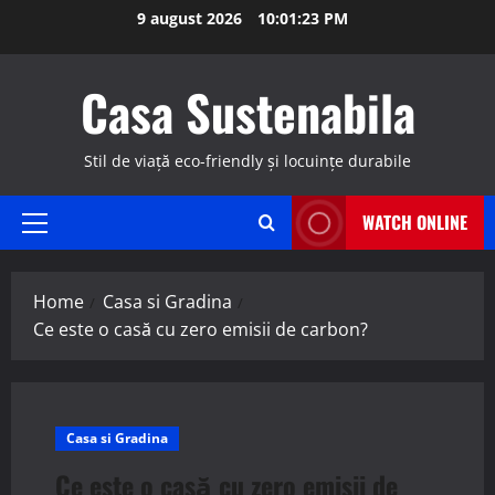
Skip
9 august 2026
10:01:24 PM
to
content
Casa Sustenabila
Stil de viață eco-friendly și locuințe durabile
WATCH ONLINE
Primary
Menu
Home
Casa si Gradina
Ce este o casă cu zero emisii de carbon?
Casa si Gradina
Ce este o casă cu zero emisii de