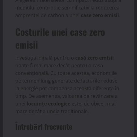
Alegerea materialelor cu impact redus asupra
mediului contribuie semnificativ la reducerea
amprentei de carbon a unei
case zero emisii
.
Costurile unei case zero
emisii
Investiția inițială pentru o
casă zero emisii
poate fi mai mare decât pentru o casă
convențională. Cu toate acestea, economiile
pe termen lung generate de facturile reduse
la energie pot compensa această diferență în
timp. De asemenea, valoarea de revânzare a
unei
locuințe ecologice
este, de obicei, mai
mare decât a uneia tradiționale.
Întrebări frecvente