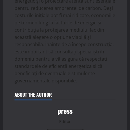
energetic și o proiectare atentă sunt esențiale
pentru reducerea amprentei de carbon. Deși
costurile inițiale pot fi mai ridicate, economiile
pe termen lung la facturile de energie și
contribuția la protejarea mediului fac din
această alegere o opțiune viabilă și
responsabilă. Înainte de a începe construcția,
este important să consultați specialiști în
domeniu pentru a vă asigura că respectați
standardele de eficiență energetică și că
beneficiați de eventualele stimulente
guvernamentale disponibile.
ABOUT THE AUTHOR
press
Editor