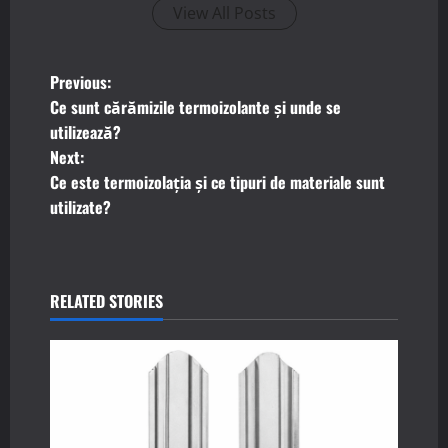
View All Posts
P
Previous:
Ce sunt cărămizile termoizolante și unde se
o
utilizează?
Next:
s
Ce este termoizolația și ce tipuri de materiale sunt
t
utilizate?
n
a
RELATED STORIES
v
i
g