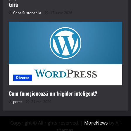
țara
Casa Sustenabila
17 iunie 2026
Diverse
Cum funcționează un frigider inteligent?
press
21 mai 2026
Copyright © All rights reserved.
|
MoreNews
by AF
themes.