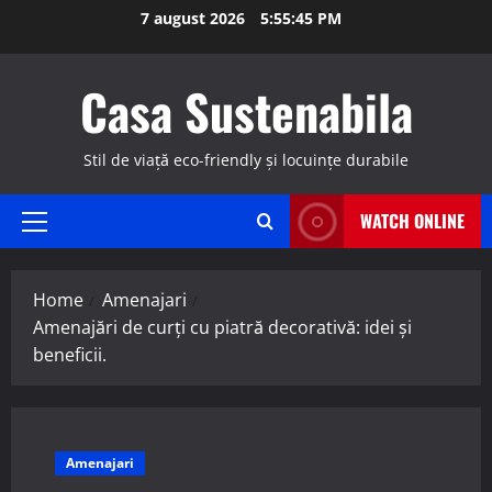
Skip
7 august 2026
5:55:46 PM
to
content
Casa Sustenabila
Stil de viață eco-friendly și locuințe durabile
WATCH ONLINE
Primary
Menu
Home
Amenajari
Amenajări de curți cu piatră decorativă: idei și
beneficii.
Amenajari