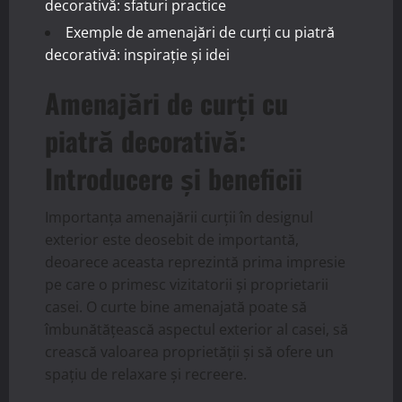
decorativă: sfaturi practice
Exemple de amenajări de curți cu piatră
decorativă: inspirație și idei
Amenajări de curți cu
piatră decorativă:
Introducere și beneficii
Importanța amenajării curții în designul
exterior este deosebit de importantă,
deoarece aceasta reprezintă prima impresie
pe care o primesc vizitatorii și proprietarii
casei. O curte bine amenajată poate să
îmbunătățească aspectul exterior al casei, să
crească valoarea proprietății și să ofere un
spațiu de relaxare și recreere.