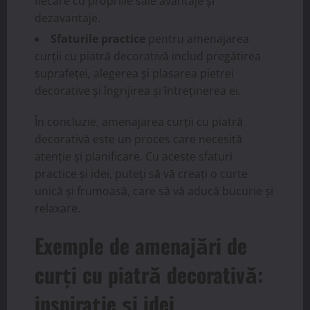
fiecare cu propriile sale avantaje și
dezavantaje.
Sfaturile practice
pentru amenajarea
curții cu piatră decorativă includ pregătirea
suprafeței, alegerea și plasarea pietrei
decorative și îngrijirea și întreținerea ei.
În concluzie, amenajarea curții cu piatră
decorativă este un proces care necesită
atenție și planificare. Cu aceste sfaturi
practice și idei, puteți să vă creați o curte
unică și frumoasă, care să vă aducă bucurie și
relaxare.
Exemple de amenajări de
curți cu piatră decorativă:
inspirație și idei