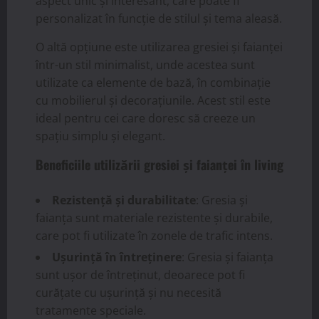
aspect unic și interesant, care poate fi
personalizat în funcție de stilul și tema aleasă.
O altă opțiune este utilizarea gresiei și faianței
într-un stil minimalist, unde acestea sunt
utilizate ca elemente de bază, în combinație
cu mobilierul și decorațiunile. Acest stil este
ideal pentru cei care doresc să creeze un
spațiu simplu și elegant.
Beneficiile utilizării gresiei și faianței în living
Rezistență și durabilitate
: Gresia și
faianța sunt materiale rezistente și durabile,
care pot fi utilizate în zonele de trafic intens.
Ușurință în întreținere
: Gresia și faianța
sunt ușor de întreținut, deoarece pot fi
curățate cu ușurință și nu necesită
tratamente speciale.