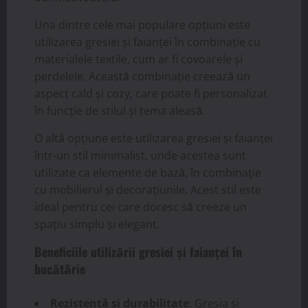
Una dintre cele mai populare opțiuni este
utilizarea gresiei și faianței în combinație cu
materialele textile, cum ar fi covoarele și
perdelele. Această combinație creează un
aspect cald și cozy, care poate fi personalizat
în funcție de stilul și tema aleasă.
O altă opțiune este utilizarea gresiei și faianței
într-un stil minimalist, unde acestea sunt
utilizate ca elemente de bază, în combinație
cu mobilierul și decorațiunile. Acest stil este
ideal pentru cei care doresc să creeze un
spațiu simplu și elegant.
Beneficiile utilizării gresiei și faianței în
bucătărie
Rezistență și durabilitate
: Gresia și