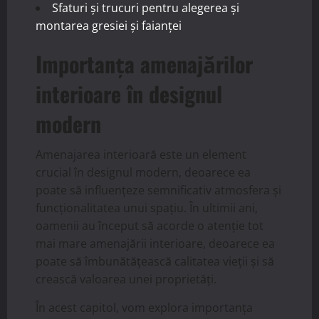
Sfaturi și trucuri pentru alegerea și
montarea gresiei și faianței
Importanța amenajărilor
interioare în designul
modern
Amenajarea interioară este un element
crucial în designul modern, deoarece ea
poate să influențeze semnificativ atmosfera și
funcționalitatea unui spațiu. În ultimii ani,
oamenii au început să acorde o atenție tot
mai mare amenajării interioare, deoarece ea
poate să îmbunătățească calitatea vieții și să
crească valoarea unei proprietăți.
În acest capitol, vom explora importanța