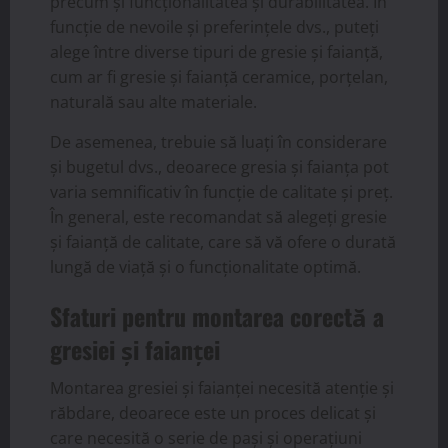
precum și funcționalitatea și durabilitatea. În
funcție de nevoile și preferințele dvs., puteți
alege între diverse tipuri de gresie și faianță,
cum ar fi gresie și faianță ceramice, porțelan,
naturală sau alte materiale.
De asemenea, trebuie să luați în considerare
și bugetul dvs., deoarece gresia și faianța pot
varia semnificativ în funcție de calitate și preț.
În general, este recomandat să alegeți gresie
și faianță de calitate, care să vă ofere o durată
lungă de viață și o funcționalitate optimă.
Sfaturi pentru montarea corectă a
gresiei și faianței
Montarea gresiei și faianței necesită atenție și
răbdare, deoarece este un proces delicat și
care necesită o serie de pași și operațiuni