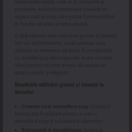
materialele textile, cum ar fi covoarele și
perdelele. Această combinație creează un
aspect cald și cozy, care poate fi personalizat
în funcție de stilul și tema aleasă.
O altă opțiune este utilizarea gresiei și faianței
într-un stil minimalist, unde acestea sunt
utilizate ca elemente de bază, în combinație
cu mobilierul și decorațiunile. Acest stil este
ideal pentru cei care doresc să creeze un
spațiu simplu și elegant.
Beneficiile utilizării gresiei și faianței în
dormitor
Crearea unei atmosfere cozy
: Gresia și
faianța pot fi utilizate pentru a crea o
atmosferă cozy și relaxantă în dormitor.
Rezistență și durabilitate
: Gresia și