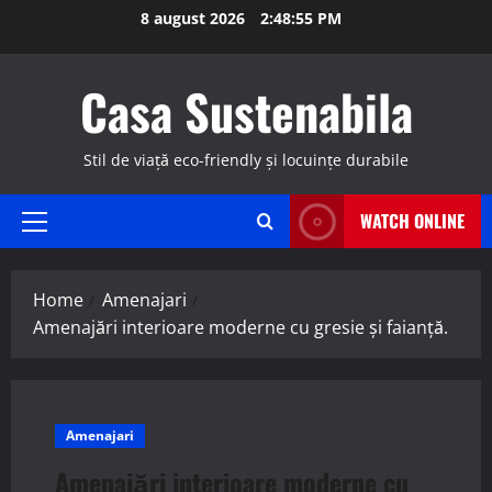
Skip
8 august 2026
2:48:56 PM
to
content
Casa Sustenabila
Stil de viață eco-friendly și locuințe durabile
WATCH ONLINE
Primary
Menu
Home
Amenajari
Amenajări interioare moderne cu gresie și faianță.
Amenajari
Amenajări interioare moderne cu