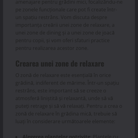
amenajare pentru grădini mici, focalizându-ne
pe zonele funcționale care pot fi create într-
un spațiu restrâns. Vom discuta despre
importanța creării unei zone de relaxare, a
unei zone de dining și a unei zone de joacă
pentru copii, și vom oferi sfaturi practice
pentru realizarea acestor zone.
Crearea unei zone de relaxare
O zonă de relaxare este esențială în orice
grădină, indiferent de mărime. Într-un spațiu
restrâns, este important să se creeze o
atmosferă liniștită și relaxantă, unde să vă
puteți retrage și să vă relaxați. Pentru a crea o
zonă de relaxare în grădina mică, trebuie să
luați în considerare următoarele elemente:
Alegerea plantelor potrivite
: Plantele cu