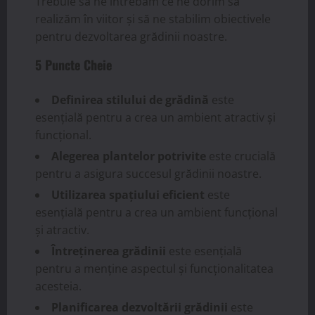
Trebuie să ne întrebăm ce ne dorim să
realizăm în viitor și să ne stabilim obiectivele
pentru dezvoltarea grădinii noastre.
5 Puncte Cheie
Definirea stilului de grădină
este
esențială pentru a crea un ambient atractiv și
funcțional.
Alegerea plantelor potrivite
este crucială
pentru a asigura succesul grădinii noastre.
Utilizarea spațiului eficient
este
esențială pentru a crea un ambient funcțional
și atractiv.
Întreținerea grădinii
este esențială
pentru a menține aspectul și funcționalitatea
acesteia.
Planificarea dezvoltării grădinii
este