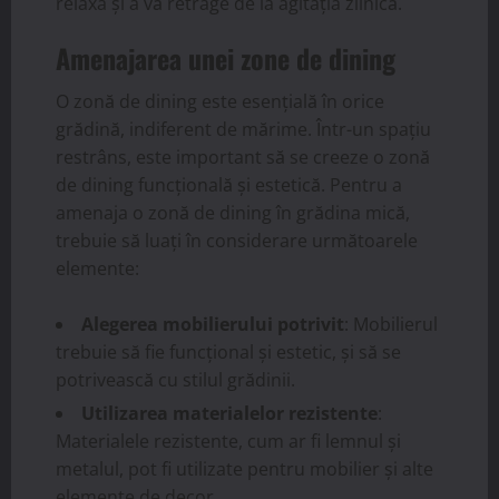
relaxa și a vă retrage de la agitația zilnică.
Amenajarea unei zone de dining
O zonă de dining este esențială în orice
grădină, indiferent de mărime. Într-un spațiu
restrâns, este important să se creeze o zonă
de dining funcțională și estetică. Pentru a
amenaja o zonă de dining în grădina mică,
trebuie să luați în considerare următoarele
elemente:
Alegerea mobilierului potrivit
: Mobilierul
trebuie să fie funcțional și estetic, și să se
potrivească cu stilul grădinii.
Utilizarea materialelor rezistente
:
Materialele rezistente, cum ar fi lemnul și
metalul, pot fi utilizate pentru mobilier și alte
elemente de decor.