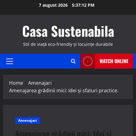
Skip
7 august 2026
5:37:13 PM
to
content
Casa Sustenabila
Stil de viață eco-friendly și locuințe durabile
WATCH ONLINE
Primary
Menu
Home
Amenajari
Amenajarea grădinii mici: Idei și sfaturi practice.
Amenajari
Amenajarea grădinii mici: Idei și