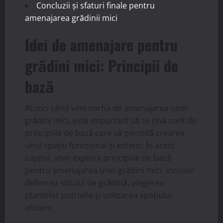
Concluzii și sfaturi finale pentru
amenajarea grădinii mici
Idei de amenajare pentru
grădini mici: Principii de
bază
Atunci când vine vorba de amenajarea unei
grădini mici, este important să se țină cont de
principiile de bază care să permită crearea
unui spațiu funcțional și estetic. În acest
capitol, vom explora principiile de bază
pentru amenajarea unei grădini mici, inclusiv
definirea stilului de grădină, alegerea
plantelor potrivite și utilizarea spațiului
eficient.