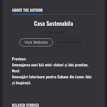
ABOUT THE AUTHOR
Casa Sustenabila
Administrator
Visit Website
View All Posts
P
Previous:
Amenajarea unei băi mici: sfaturi și idei practice.
o
Next:
Amenajări Interioare pentru Cabane din Lemn: Idei
s
și Inspirații.
t
n
RELATED STORIES