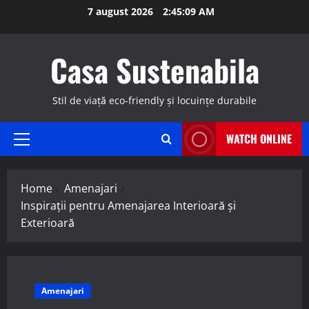
Skip
7 august 2026
2:45:10 AM
to
content
Casa Sustenabila
Stil de viață eco-friendly și locuințe durabile
WATCH ONLINE
Primary
Menu
Home
Amenajari
Inspirații pentru Amenajarea Interioară și
Exterioară
Amenajari