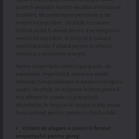
poate fi aleasă în funcție de stilul arhitectural
al clădirii, de preferințele personale și de
mediul înconjurător. De pildă, o culoare
închisă poate fi aleasă pentru a se integra cu
mediul înconjurător, în timp ce o culoare
deschisă poate fi aleasă pentru a reflecta
lumina și a economisi energie.
Forma acoperișului pentru garaj este, de
asemenea, importantă, deoarece poate
influența funcționalitatea și estetica întregului
spațiu. De pildă, un acoperiș înclinat poate fi
mai eficient în zonele cu precipitații
abundente, în timp ce un acoperiș plat poate
fi mai potrivit pentru zonele cu climă caldă.
Criterii de alegere a culorii și formei
acoperișului pentru garaj: