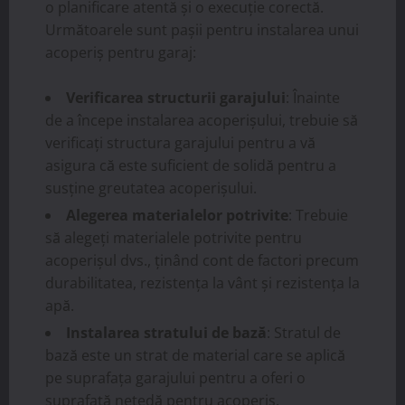
o planificare atentă și o execuție corectă.
Următoarele sunt pașii pentru instalarea unui
acoperiș pentru garaj:
Verificarea structurii garajului
: Înainte
de a începe instalarea acoperișului, trebuie să
verificați structura garajului pentru a vă
asigura că este suficient de solidă pentru a
susține greutatea acoperișului.
Alegerea materialelor potrivite
: Trebuie
să alegeți materialele potrivite pentru
acoperișul dvs., ținând cont de factori precum
durabilitatea, rezistența la vânt și rezistența la
apă.
Instalarea stratului de bază
: Stratul de
bază este un strat de material care se aplică
pe suprafața garajului pentru a oferi o
suprafață netedă pentru acoperiș.