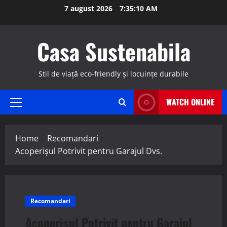
Skip
7 august 2026
7:35:11 AM
to
content
Casa Sustenabila
Stil de viață eco-friendly și locuințe durabile
WATCH ONLINE
Primary
Menu
Home
Recomandari
Acoperișul Potrivit pentru Garajul Dvs.
Recomandari
Acoperișul Potrivit pentru Garajul