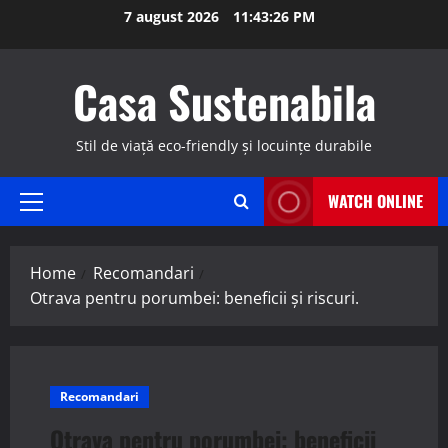
Skip
7 august 2026
11:43:27 PM
to
content
Casa Sustenabila
Stil de viață eco-friendly și locuințe durabile
WATCH ONLINE
Primary
Menu
Home
Recomandari
Otrava pentru porumbei: beneficii și riscuri.
Recomandari
Otrava pentru porumbei: beneficii