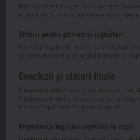
Este important să avem instrumentele și mater
a unghiilor, cum ar fi unghiere și instrumente
Sfaturi pentru părinți și îngrijitori
Părinții și îngrijitorii pot oferi sfaturi și spr
alegerea modelelor de unghii potrivite și pent
Concluzii și sfaturi finale
Îngrijirea unghiilor este esențială pentru sănăt
îngrijească unghiile. În acest capitol, am expl
încuraja copiii să își îngrijească unghiile.
Importanța îngrijirii unghiilor la copii
Îngrijirea unghiilor este esențială pentru sănă