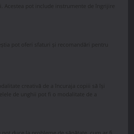
. Acestea pot include instrumente de îngrijire
Aceștia pot oferi sfaturi și recomandări pentru
alitate creativă de a încuraja copiii să își
elele de unghii pot fi o modalitate de a
ite pot duce la probleme de sănătate, cum ar fi