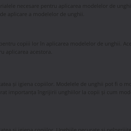
ialele necesare pentru aplicarea modelelor de unghii
 de aplicare a modelelor de unghii.
ijin pentru copiii lor în aplicarea modelelor de unghii. 
ru aplicarea acestora.
atea și igiena copiilor. Modelele de unghii pot fi o mod
orat importanța îngrijirii unghiilor la copii și cum mod
tatea și igiena copiilor. Unghiile necurate și neîngrij