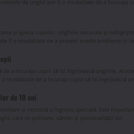
modelele de unghii pot fi o modalitate de a încuraja cop
tatea și igiena copiilor. Unghiile necurate și neîngrij
 poate fi o modalitate de a preveni aceste probleme și 
opii
 de a încuraja copiii să își îngrijească unghiile. Aces
fi o modalitate de a încuraja copiii să își îngrijească 
lor de 10 ani
zvoltare și necesită o îngrijire specială. Este importa
hii care se potrivesc vârstei și personalității lor.