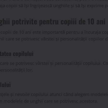
ja copiii să își îngrijească unghiile și să își exprime 
i potrivite pentru copiii de 10 ani
opiii de 10 ani este importantă pentru a încuraja copiii
are se potrivesc vârstei și personalității copiilor d
tatea copilului
e se potrivesc vârstei și personalității copilului. Co
rsonalității lor.
lului
țele și nevoile copilului atunci când alegem modelele 
em modelele de unghii care se potrivesc acestora.