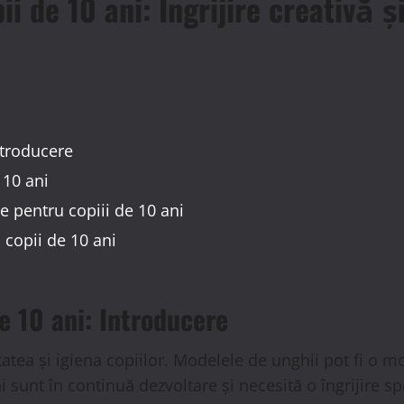
i de 10 ani: Îngrijire creativă 
ntroducere
 10 ani
 pentru copiii de 10 ani
copii de 10 ani
e 10 ani: Introducere
atea și igiena copiilor. Modelele de unghii pot fi o mod
i sunt în continuă dezvoltare și necesită o îngrijire s