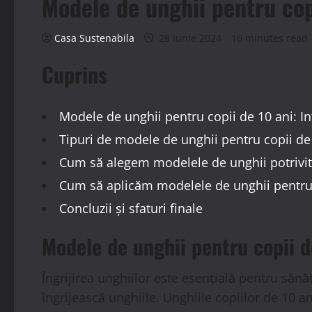
Modele de unghii pentru copi
Casa Sustenabila
28 iunie 2024
16 minutes read
Cuprins
Modele de unghii pentru copii de 10 ani: I
Tipuri de modele de unghii pentru copii de
Cum să alegem modelele de unghii potrivite
Cum să aplicăm modelele de unghii pentru 
Concluzii și sfaturi finale
Modele de unghii pentru copii d
Îngrijirea unghiilor este esențială pentru sănăt
îngrijească unghiile. Unghiile copiilor de 10 an