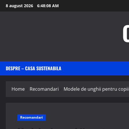
Skip
8 august 2026
6:48:08 AM
to
content
DESPRE – CASA SUSTENABILA
Home
Recomandari
Modele de unghii pentru copii d
Recomandari