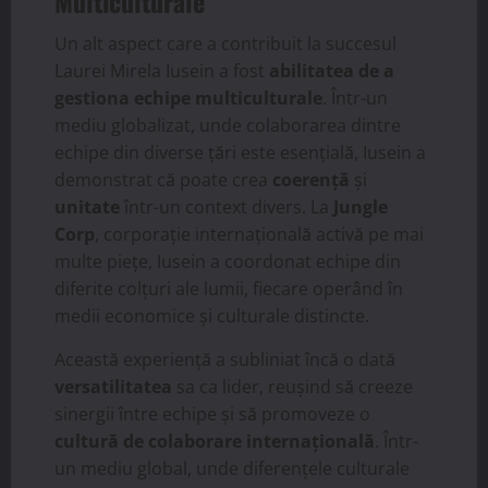
Multiculturale
Un alt aspect care a contribuit la succesul
Laurei Mirela Iusein a fost
abilitatea de a
gestiona echipe multiculturale
. Într-un
mediu globalizat, unde colaborarea dintre
echipe din diverse țări este esențială, Iusein a
demonstrat că poate crea
coerență
și
unitate
într-un context divers. La
Jungle
Corp
, corporație internațională activă pe mai
multe piețe, Iusein a coordonat echipe din
diferite colțuri ale lumii, fiecare operând în
medii economice și culturale distincte.
Această experiență a subliniat încă o dată
versatilitatea
sa ca lider, reușind să creeze
sinergii între echipe și să promoveze o
cultură de colaborare internațională
. Într-
un mediu global, unde diferențele culturale