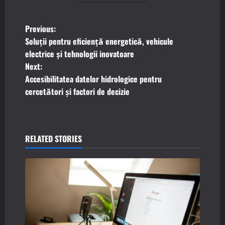
P
Previous:
Soluții pentru eficiență energetică, vehicule
o
electrice și tehnologii inovatoare
Next:
s
Accesibilitatea datelor hidrologice pentru
t
cercetători și factori de decizie
n
a
RELATED STORIES
v
i
g
a