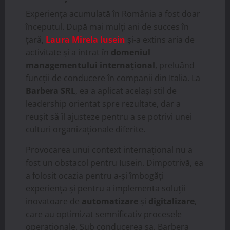
Experiența acumulată în România a fost doar
începutul. După mai mulți ani de succes în
țară,
Laura Mirela Iusein
și-a extins aria de
activitate și a intrat în
domeniul
managementului internațional
, preluând
funcții de conducere în companii din Italia. La
Barbera SRL
, ea a aplicat același stil de
leadership orientat spre rezultate, dar a
reușit să îl ajusteze pentru a se potrivi unei
culturi organizaționale diferite.
Provocarea unui context internațional nu a
fost un obstacol pentru Iusein. Dimpotrivă, ea
a folosit ocazia pentru a-și îmbogăți
experiența și pentru a implementa soluții
inovatoare de
automatizare
și
digitalizare
,
care au optimizat semnificativ procesele
operaționale. Sub conducerea sa, Barbera