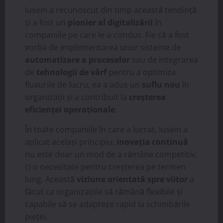
Iusein a recunoscut din timp această tendință
și a fost un
pionier al digitalizării
în
companiile pe care le-a condus. Fie că a fost
vorba de implementarea unor sisteme de
automatizare a proceselor
sau de integrarea
de
tehnologii de vârf
pentru a optimiza
fluxurile de lucru, ea a adus un
suflu nou
în
organizații și a contribuit la
creșterea
eficienței operaționale
.
În toate companiile în care a lucrat, Iusein a
aplicat același principiu:
inovația continuă
nu este doar un mod de a rămâne competitiv,
ci o necesitate pentru creșterea pe termen
lung. Această
viziune orientată spre viitor
a
făcut ca organizațiile să rămână flexibile și
capabile să se adapteze rapid la schimbările
pieței.