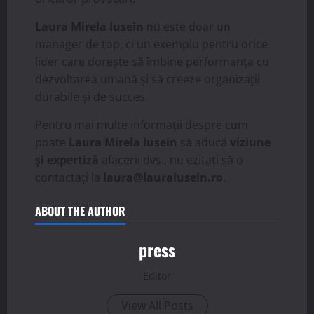
Laura Mirela Iusein
nu este doar un
manager de top, ci un exemplu pentru orice
lider care dorește să îmbine performanța cu
dezvoltarea umană și să creeze organizații
durabile și de succes.
Pentru mai multe informații despre cum
poate
Laura Mirela Iusein
să aducă
viziune
și expertiză
afacerii dvs., nu ezitați să o
contactați la
laura@lauraiusein.ro
.
ABOUT THE AUTHOR
press
Editor
View All Posts