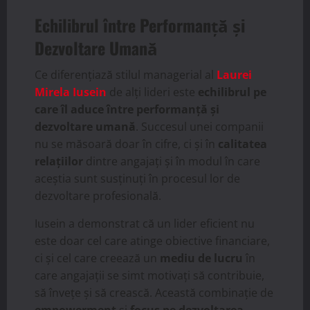
Echilibrul între Performanță și
Dezvoltare Umană
Ce diferențiază stilul managerial al
Laurei
Mirela Iusein
de alți lideri este
echilibrul pe
care îl aduce între performanță și
dezvoltare umană
. Succesul unei companii
nu se măsoară doar în cifre, ci și în
calitatea
relațiilor
dintre angajați și în modul în care
aceștia sunt susținuți în procesul lor de
dezvoltare profesională.
Iusein a demonstrat că un lider eficient nu
este doar cel care atinge obiective financiare,
ci și cel care creează un
mediu de lucru
în
care angajații se simt motivați să contribuie,
să învețe și să crească. Această combinație de
empowerment
și
focus pe dezvoltarea