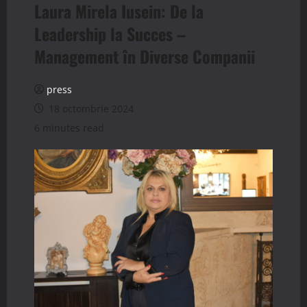
Laura Mirela Iusein: De la
Leadership la Succes –
Management în Diverse Companii
press
18 octombrie 2024
6 minutes read