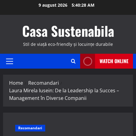
Skip
9 august 2026
5:40:29 AM
to
content
Casa Sustenabila
Stil de viață eco-friendly și locuințe durabile
WATCH ONLINE
Primary
Menu
Home
Recomandari
Laura Mirela Iusein: De la Leadership la Succes –
Management în Diverse Companii
Recomandari