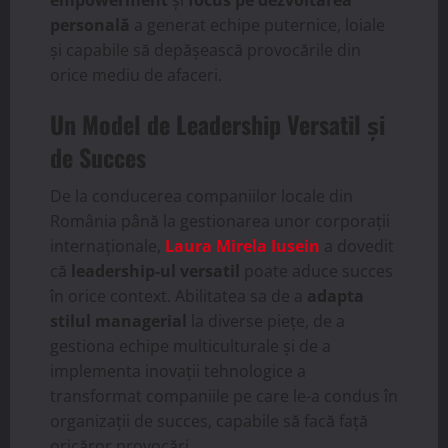
personală
a generat echipe puternice, loiale
și capabile să depășească provocările din
orice mediu de afaceri.
Un Model de Leadership Versatil și
de Succes
De la conducerea companiilor locale din
România până la gestionarea unor corporații
internaționale,
Laura Mirela Iusein
a dovedit
că
leadership-ul versatil
poate aduce succes
în orice context. Abilitatea sa de a
adapta
stilul managerial
la diverse piețe, de a
gestiona echipe multiculturale și de a
implementa inovații tehnologice a
transformat companiile pe care le-a condus în
organizații de succes, capabile să facă față
oricăror provocări.