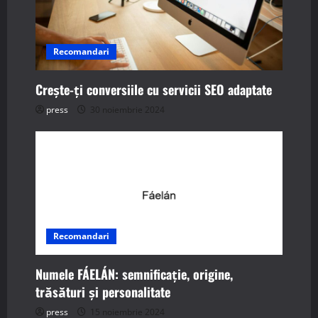
t
i
Recomandari
o
Crește-ți conversiile cu servicii SEO adaptate
n
press
30 noiembrie 2024
Recomandari
Numele FÁELÁN: semnificație, origine,
trăsături și personalitate
press
15 noiembrie 2024