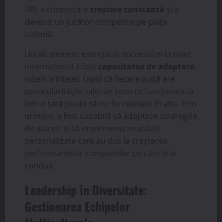
SRL a cunoscut o
creștere constantă
și a
devenit un jucător competitiv pe piața
italiană.
Un alt element esențial în succesul ei la nivel
internațional a fost
capacitatea de adaptare
.
Iusein a înțeles rapid că fiecare piață are
particularitățile sale, iar ceea ce funcționează
într-o țară poate să nu fie relevant în alta. Prin
urmare, a fost capabilă să adapteze strategiile
de afaceri și să implementeze soluții
personalizate care au dus la creșterea
performanțelor companiilor pe care le-a
condus.
Leadership în Diversitate:
Gestionarea Echipelor