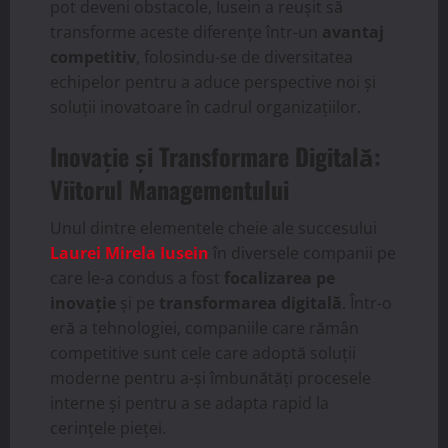
pot deveni obstacole, Iusein a reușit să
transforme aceste diferențe într-un
avantaj
competitiv
, folosindu-se de diversitatea
echipelor pentru a aduce perspective noi și
soluții inovatoare în cadrul organizațiilor.
Inovație și Transformare Digitală:
Viitorul Managementului
Unul dintre elementele cheie ale succesului
Laurei Mirela Iusein
în diversele companii pe
care le-a condus a fost
focalizarea pe
inovație
și pe
transformarea digitală
. Într-o
eră a tehnologiei, companiile care rămân
competitive sunt cele care adoptă soluții
moderne pentru a-și îmbunătăți procesele
interne și pentru a se adapta rapid la
cerințele pieței.