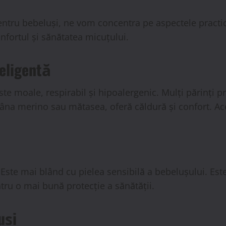
ru bebeluși, ne vom concentra pe aspectele practice 
nfortul și sănătatea micuțului.
teligentă
te moale, respirabil și hipoalergenic. Mulți părinți 
m lâna merino sau mătasea, oferă căldură și confort. Ac
 Este mai blând cu pielea sensibilă a bebelușului. Est
ru o mai bună protecție a sănătății.
uși