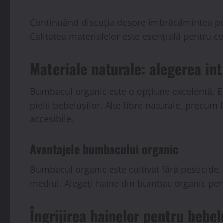
Continuând discuția despre îmbrăcămintea pent
Calitatea materialelor este esențială pentru co
Materiale naturale: alegerea in
Bumbacul organic este o opțiune excelentă. Es
pielii bebelușilor. Alte fibre naturale, precu
accesibile.
Avantajele bumbacului organic
Bumbacul organic este cultivat fără pesticide.
mediul. Alegeți haine din bumbac organic pent
Îngrijirea hainelor pentru bebel