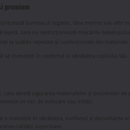
și premium
ioritizează bumbacul organic, lâna merino sau alte mat
 lejeră, care nu restricționează mișcările bebelușului
te la spălări repetate și confecționate din materiale d
să investești în confortul și sănătatea copilului tău.
e, care atestă siguranța materialelor și proceselor de
ezenta un risc de sufocare sau iritații.
e o investiție în sănătatea, confortul și dezvoltarea 
rarea calității superioare.