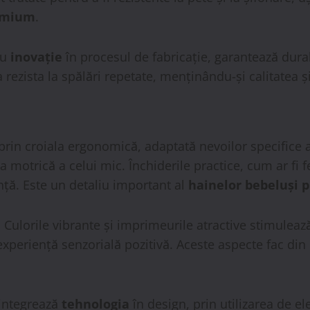
remium
.
cu
inovație
în procesul de fabricație, garantează durab
 rezista la spălări repetate, menținându-și calitatea ș
rin croiala ergonomică, adaptată nevoilor specifice a
a motrică a celui mic. Închiderile practice, cum ar fi 
nță. Este un detaliu important al
hainelor bebeluși
. Culorile vibrante și imprimeurile atractive stimuleaz
 experiență senzorială pozitivă. Aceste aspecte fac din
integrează
tehnologia
în design, prin utilizarea de e