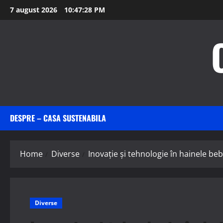
Skip
7 august 2026
10:47:29 PM
to
content
DESPRE – CASA SUSTENABILA
Home
Diverse
Inovație și tehnologie în hainele b
Diverse