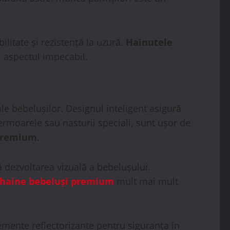
ilitate și rezistență la uzură.
Hainutele
i aspectul impecabil.
le bebelușilor. Designul inteligent asigură
fermoarele sau nasturii speciali, sunt ușor de
 premium
.
ă dezvoltarea vizuală a bebelușului.
haine bebeluși premium
mult mai mult
lemente reflectorizante pentru siguranța în