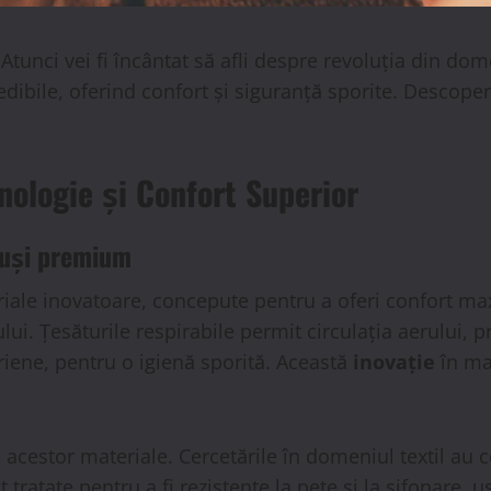
Atunci vei fi încântat să afli despre revoluția din do
dibile, oferind confort și siguranță sporite. Descop
ologie și Confort Superior
luși premium
iale inovatoare, concepute pentru a oferi confort m
lui. Țesăturile respirabile permit circulația aerului,
eriene, pentru o igienă sporită. Această
inovație
în mat
a acestor materiale. Cercetările în domeniul textil au
 tratate pentru a fi rezistente la pete și la șifonare, 