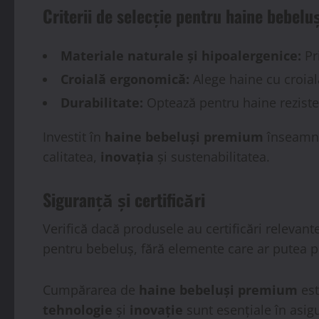
Criterii de selecție pentru
haine bebelu
Materiale naturale și hipoalergenice:
Pr
Croială ergonomică:
Alege haine cu croială
Durabilitate:
Optează pentru haine rezisten
Investit în
haine bebeluși premium
înseamnă 
calitatea,
inovația
și sustenabilitatea.
Siguranță și certificări
Verifică dacă produsele au certificări relevant
pentru bebeluș, fără elemente care ar putea pr
Cumpărarea de
haine bebeluși premium
est
tehnologie
și
inovație
sunt esențiale în asigu