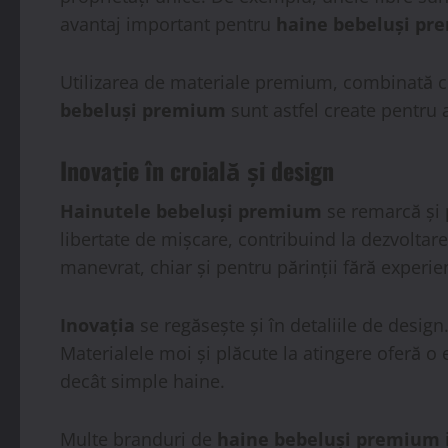
avantaj important pentru
haine bebeluși p
Utilizarea de materiale premium, combinată 
bebeluși premium
sunt astfel create pentru a
Inovație
în croială și design
Hainutele bebeluși premium
se remarcă și p
libertate de mișcare, contribuind la dezvoltare
manevrat, chiar și pentru părinții fără experie
Inovația
se regăsește și în detaliile de design
Materialele moi și plăcute la atingere oferă o
decât simple haine.
Multe branduri de
haine bebeluși premium