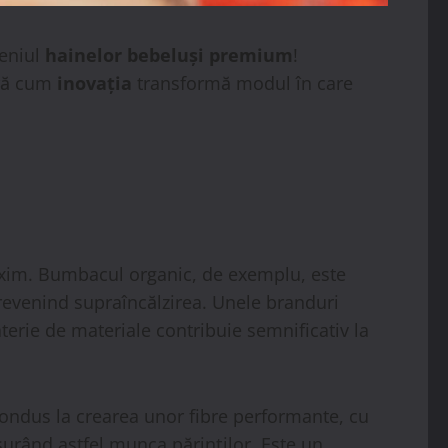
meniul
hainelor bebeluși premium
!
eră cum
inovația
transformă modul în care
axim. Bumbacul organic, de exemplu, este
 prevenind supraîncălzirea. Unele branduri
erie de materiale contribuie semnificativ la
 condus la crearea unor fibre performante, cu
ușurând astfel munca părinților. Este un