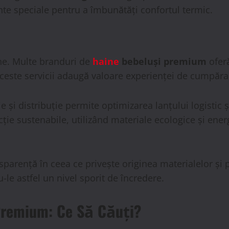
te speciale pentru a îmbunătăți confortul termic.
ne. Multe branduri de
haine
bebeluși premium
oferă
Aceste servicii adaugă valoare experienței de cumpăra
e și distribuție permite optimizarea lanțului logistic
ție sustenabile, utilizând materiale ecologice și ene
nsparență în ceea ce privește originea materialelor și 
le astfel un nivel sporit de încredere.
Premium: Ce Să Căuți?