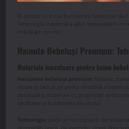
Îți dorești ce e mai bun pentru bebelușul tău? 
Tehnologia modernă a adus îmbunătățiri incre
îmbrăcăm cei mici.
Hainute Bebeluși Premium: Tehn
Materiale inovatoare pentru
haine bebe
Hainutele bebeluși premium
folosesc mater
moale și delicat pe pielea sensibilă a bebelușu
utilizează și materiale cu proprietăți antibact
sănătatea și bunăstarea micuțului.
Tehnologia
joacă un rol crucial în dezvoltare
proprietăți unice. De exemplu, unele fibre sunt