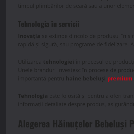
timpul plimbărilor de seară sau a unor elemen
Tehnologia
în servicii
Inovația
se extinde dincolo de produsul în si
rapidă și sigură, sau programe de fidelizare. 
Utilizarea
tehnologiei
în procesul de producți
Unele branduri investesc în procese de produc
importantă pentru
haine bebeluși
premium
.
Tehnologia
este folosită și pentru a oferi tra
informații detaliate despre produs, asigurându-
Alegerea Hăinuțelor Bebeluși 