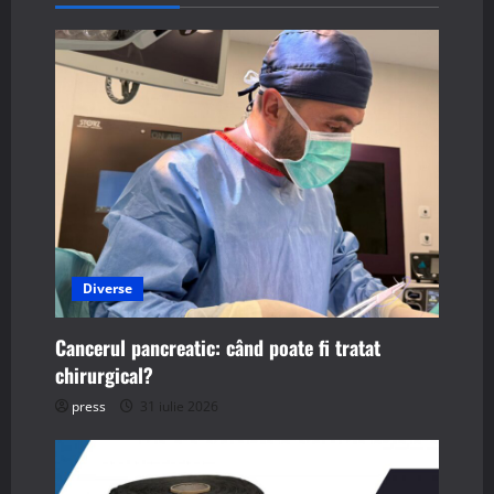
a
v
i
g
a
t
i
Diverse
o
Cancerul pancreatic: când poate fi tratat
n
chirurgical?
press
31 iulie 2026