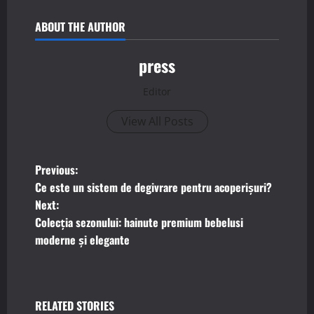
ABOUT THE AUTHOR
press
Editor
View All Posts
P
Previous:
Ce este un sistem de degivrare pentru acoperișuri?
o
Next:
Colecția sezonului: hainute premium bebelusi
s
moderne și elegante
t
n
RELATED STORIES