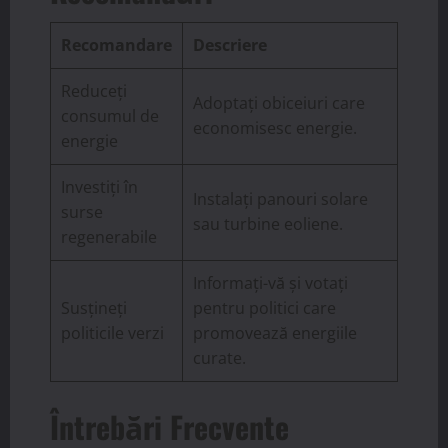
Recomandare
Descriere
Reduceți
Adoptați obiceiuri care
consumul de
economisesc energie.
energie
Investiți în
Instalați panouri solare
surse
sau turbine eoliene.
regenerabile
Informați-vă și votați
Susțineți
pentru politici care
politicile verzi
promovează energiile
curate.
Întrebări Frecvente