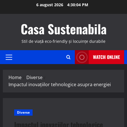
Skip
6 august 2026
4:30:05 PM
to
content
Casa Sustenabila
Stil de viață eco-friendly și locuințe durabile
WATCH ONLINE
Primary
Menu
Home
Diverse
Impactul inovațiilor tehnologice asupra energiei
Diverse
Impactul inovațiilor tehnologice