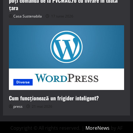
poți comanda de la PVCMAG.ro cu livrare în toată
țara
Casa Sustenabila
17 iunie 2026
Diverse
Cum funcționează un frigider inteligent?
press
21 mai 2026
Copyright © All rights reserved.
|
MoreNews
by AF