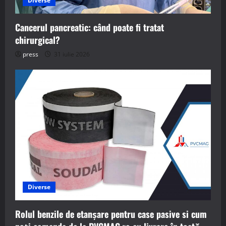
Diverse
Cancerul pancreatic: când poate fi tratat
chirurgical?
press
31 iulie 2026
Diverse
Rolul benzile de etanșare pentru case pasive si cum