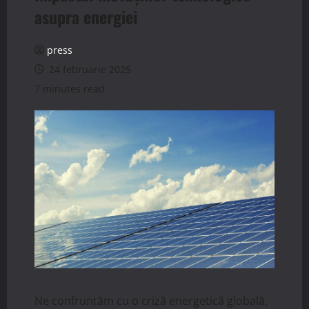
asupra energiei
press
24 februarie 2025
7 minutes read
Ne confruntăm cu o criză energetică globală,