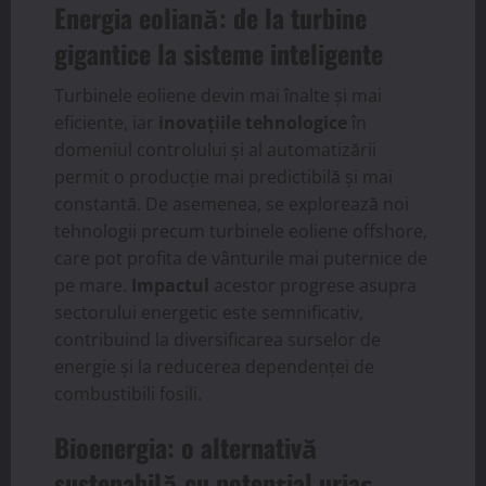
Energia eoliană: de la turbine
gigantice la sisteme inteligente
Turbinele eoliene devin mai înalte și mai
eficiente, iar
inovațiile tehnologice
în
domeniul controlului și al automatizării
permit o producție mai predictibilă și mai
constantă. De asemenea, se explorează noi
tehnologii precum turbinele eoliene offshore,
care pot profita de vânturile mai puternice de
pe mare.
Impactul
acestor progrese asupra
sectorului energetic este semnificativ,
contribuind la diversificarea surselor de
energie și la reducerea dependenței de
combustibili fosili.
Bioenergia: o alternativă
sustenabilă cu potențial uriaș