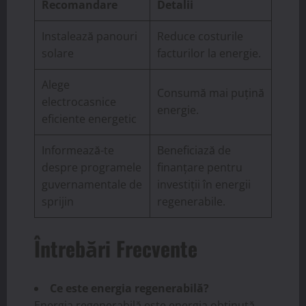
Recomandare
Detalii
Instalează panouri
Reduce costurile
solare
facturilor la energie.
Alege
Consumă mai puțină
electrocasnice
energie.
eficiente energetic
Informează-te
Beneficiază de
despre programele
finanțare pentru
guvernamentale de
investiții în energii
sprijin
regenerabile.
Întrebări Frecvente
Ce este energia regenerabilă?
Energia regenerabilă este energia obținută