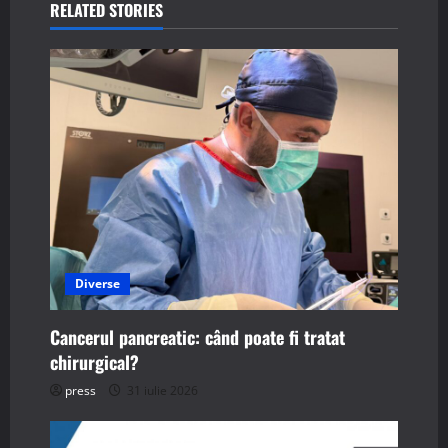
a
RELATED STORIES
v
i
g
a
t
i
Diverse
o
n
Cancerul pancreatic: când poate fi tratat
chirurgical?
press
31 iulie 2026