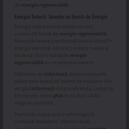
de
energie regenerabilă
.
Energia Solară: Soarele ca Sursă de Energie
Energia solară este probabil cea mai
cunoscută formă de
energie regenerabilă
.
Panourile solare transformă lumina solară în
energie electrică, oferind o soluție curată și
eficientă. Este o sursă de
energie
regenerabilă
cu un potențial enorm.
Obținerea de
informații
despre panourile
solare este esențială înainte de instalare. Aici
vei găsi
informații
despre eficiență, costuri și
întreținere. Acest
ghid
te va ajuta să faci
alegerea potrivită.
Panourile solare sunt o tehnologie în
continuă dezvoltare, oferind soluții
inovatoare pentru producerea de
energie