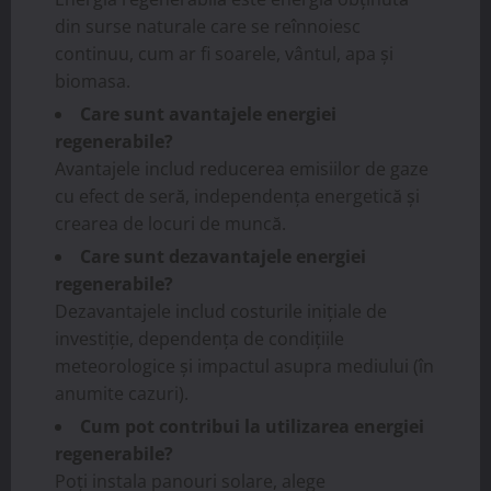
din surse naturale care se reînnoiesc
continuu, cum ar fi soarele, vântul, apa și
biomasa.
Care sunt avantajele energiei
regenerabile?
Avantajele includ reducerea emisiilor de gaze
cu efect de seră, independența energetică și
crearea de locuri de muncă.
Care sunt dezavantajele energiei
regenerabile?
Dezavantajele includ costurile inițiale de
investiție, dependența de condițiile
meteorologice și impactul asupra mediului (în
anumite cazuri).
Cum pot contribui la utilizarea energiei
regenerabile?
Poți instala panouri solare, alege