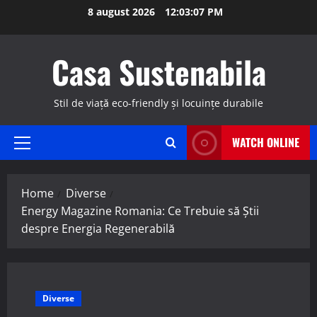
Skip
8 august 2026
12:03:08 PM
to
content
Casa Sustenabila
Stil de viață eco-friendly și locuințe durabile
WATCH ONLINE
Primary
Menu
Home
Diverse
Energy Magazine Romania: Ce Trebuie să Știi
despre Energia Regenerabilă
Diverse