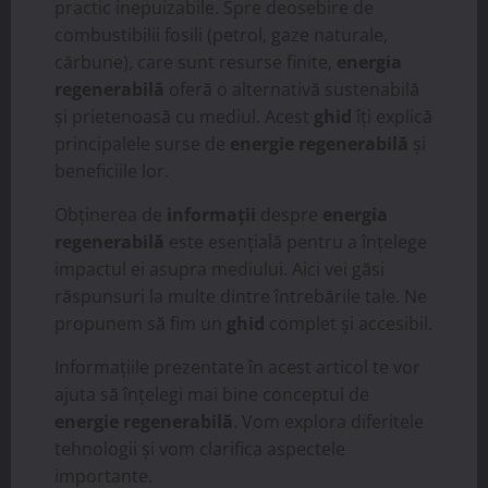
practic inepuizabile. Spre deosebire de
combustibilii fosili (petrol, gaze naturale,
cărbune), care sunt resurse finite,
energia
regenerabilă
oferă o alternativă sustenabilă
și prietenoasă cu mediul. Acest
ghid
îți explică
principalele surse de
energie regenerabilă
și
beneficiile lor.
Obținerea de
informații
despre
energia
regenerabilă
este esențială pentru a înțelege
impactul ei asupra mediului. Aici vei găsi
răspunsuri la multe dintre întrebările tale. Ne
propunem să fim un
ghid
complet și accesibil.
Informațiile prezentate în acest articol te vor
ajuta să înțelegi mai bine conceptul de
energie regenerabilă
. Vom explora diferitele
tehnologii și vom clarifica aspectele
importante.