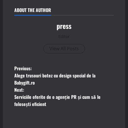
ABOUT THE AUTHOR
press
Editor
View All Posts
P
Previous:
Alege trusouri botez cu design special de la
o
Babygift.ro
Next:
s
Serviciile oferite de o agenție PR și cum să le
t
folosești eficient
n