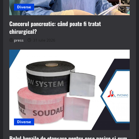
Diverse
Cancerul pancreatic: când poate fi tratat
chirurgical?
press
31 iulie 2026
Diverse
Rolul benzile de etanșare pentru case pasive si cum