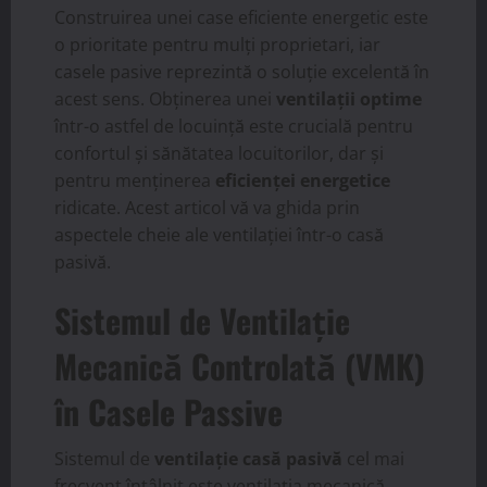
Construirea unei case eficiente energetic este
o prioritate pentru mulți proprietari, iar
casele pasive reprezintă o soluție excelentă în
acest sens. Obținerea unei
ventilații optime
într-o astfel de locuință este crucială pentru
confortul și sănătatea locuitorilor, dar și
pentru menținerea
eficienței energetice
ridicate. Acest articol vă va ghida prin
aspectele cheie ale ventilației într-o casă
pasivă.
Sistemul de Ventilație
Mecanică Controlată (VMK)
în Casele Passive
Sistemul de
ventilație casă pasivă
cel mai
frecvent întâlnit este ventilația mecanică