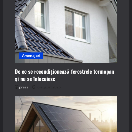
v
i
g
a
t
Amenajari
i
De ce se recondiționează ferestrele termopan
o
și nu se înlocuiesc
n
press
6 august 2026