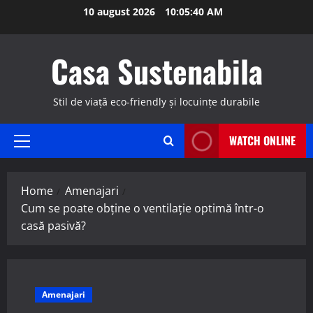
Skip
10 august 2026
10:05:41 AM
to
content
Casa Sustenabila
Stil de viață eco-friendly și locuințe durabile
WATCH ONLINE
Primary
Menu
Home
Amenajari
Cum se poate obține o ventilație optimă într-o
casă pasivă?
Amenajari