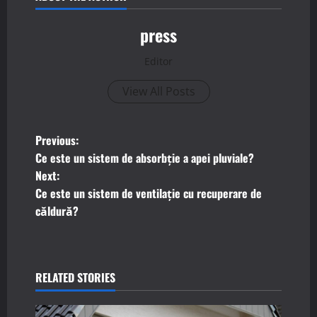
press
Editor
View All Posts
P
Previous:
Ce este un sistem de absorbție a apei pluviale?
o
Next:
Ce este un sistem de ventilație cu recuperare de
s
căldură?
t
n
RELATED STORIES
a