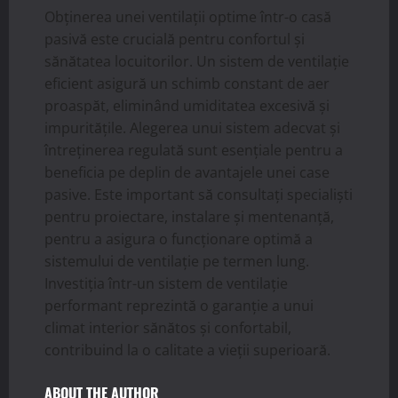
Obținerea unei ventilații optime într-o casă
pasivă este crucială pentru confortul și
sănătatea locuitorilor. Un sistem de ventilație
eficient asigură un schimb constant de aer
proaspăt, eliminând umiditatea excesivă și
impuritățile. Alegerea unui sistem adecvat și
întreținerea regulată sunt esențiale pentru a
beneficia pe deplin de avantajele unei case
pasive. Este important să consultați specialiști
pentru proiectare, instalare și mentenanță,
pentru a asigura o funcționare optimă a
sistemului de ventilație pe termen lung.
Investiția într-un sistem de ventilație
performant reprezintă o garanție a unui
climat interior sănătos și confortabil,
contribuind la o calitate a vieții superioară.
ABOUT THE AUTHOR