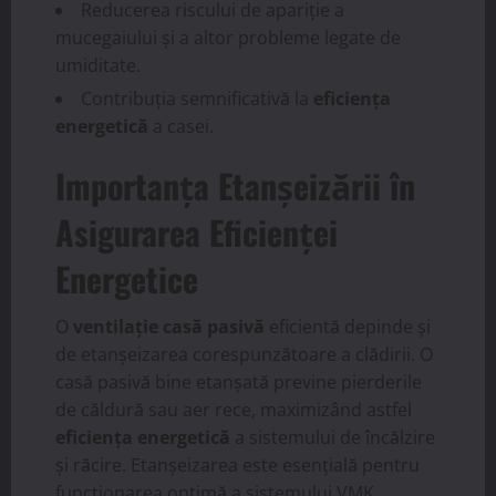
Reducerea riscului de apariție a
mucegaiului și a altor probleme legate de
umiditate.
Contribuția semnificativă la
eficiența
energetică
a casei.
Importanța Etanșeizării în
Asigurarea Eficienței
Energetice
O
ventilație casă pasivă
eficientă depinde și
de etanșeizarea corespunzătoare a clădirii. O
casă pasivă bine etanșată previne pierderile
de căldură sau aer rece, maximizând astfel
eficiența energetică
a sistemului de încălzire
și răcire. Etanșeizarea este esențială pentru
funcționarea optimă a sistemului VMK,