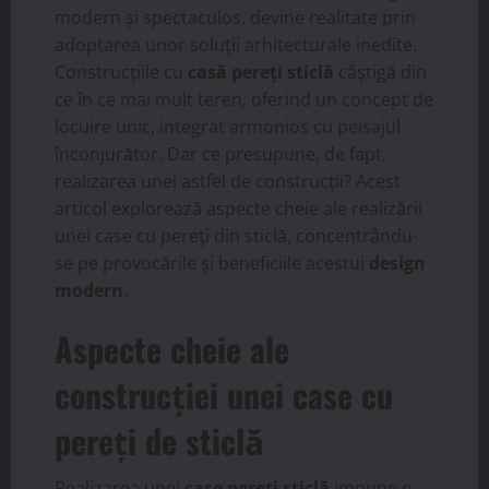
modern și spectaculos, devine realitate prin
adoptarea unor soluții arhitecturale inedite.
Construcțiile cu
casă pereți sticlă
câștigă din
ce în ce mai mult teren, oferind un concept de
locuire unic, integrat armonios cu peisajul
înconjurător. Dar ce presupune, de fapt,
realizarea unei astfel de construcții? Acest
articol explorează aspecte cheie ale realizării
unei case cu pereți din sticlă, concentrându-
se pe provocările și beneficiile acestui
design
modern
.
Aspecte cheie ale
construcției unei case cu
pereți de sticlă
Realizarea unei
case pereți sticlă
impune o