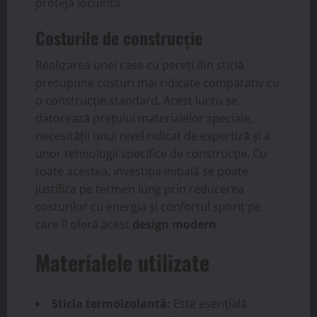
proteja locuința.
Costurile de construcție
Realizarea unei case cu pereți din sticlă
presupune costuri mai ridicate comparativ cu
o construcție standard. Acest lucru se
datorează prețului materialelor speciale,
necesității unui nivel ridicat de expertiză și a
unor tehnologii specifice de construcție. Cu
toate acestea, investiția inițială se poate
justifica pe termen lung prin reducerea
costurilor cu energia și confortul sporit pe
care îl oferă acest
design modern
.
Materialele utilizate
Sticla termoizolantă:
Este esențială