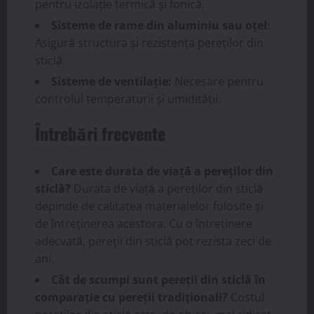
pentru izolație termică și fonică.
Sisteme de rame din aluminiu sau oțel:
Asigură structura și rezistența pereților din
sticlă.
Sisteme de ventilație:
Necesare pentru
controlul temperaturii și umidității.
Întrebări frecvente
Care este durata de viață a pereților din
sticlă?
Durata de viață a pereților din sticlă
depinde de calitatea materialelor folosite și
de întreținerea acestora. Cu o întreținere
adecvată, pereții din sticlă pot rezista zeci de
ani.
Cât de scumpi sunt pereții din sticlă în
comparație cu pereții tradiționali?
Costul