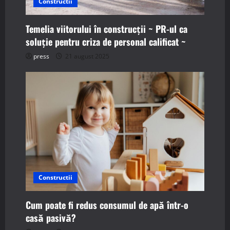
Constructii
i
Temelia viitorului în construcții ~ PR-ul ca
o
soluție pentru criza de personal calificat ~
n
press
21 august 2025
Constructii
Cum poate fi redus consumul de apă într-o
casă pasivă?