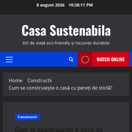
Skip
8 august 2026
10:28:12 PM
to
content
Casa Sustenabila
Stil de viață eco-friendly și locuințe durabile
WATCH ONLINE
Primary
Menu
Home
Constructii
Cum se construiește o casă cu pereți de sticlă?
Constructii
Cum se construiește o casă cu