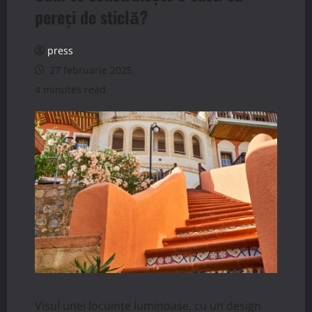
pereți de sticlă?
press
27 februarie 2025
4 minutes read
Visul unei locuințe luminoase, cu un design