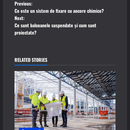
P
Previous:
Ce este un sistem de fixare cu ancore chimice?
o
Next:
Ce sunt balcoanele suspendate și cum sunt
s
proiectate?
t
n
RELATED STORIES
a
v
i
g
a
t