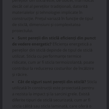
pereților din sticlă este, de obicei, mai ridicat
decât cel al pereților tradiționali, datorită
materialelor și tehnologiei implicate în
construcție. Prețul variază în funcție de tipul
de sticlă, dimensiuni și complexitatea
proiectului.
Sunt pereții din sticlă eficienți din punct
de vedere energetic?
Eficiența energetică a
pereților din sticlă depinde de tipul de sticlă
utilizat. Sticla cu performanțe termice
ridicate, cum ar fi sticla termoizolantă, poate
contribui la reducerea costurilor de încălzire
și răcire.
Cât de siguri sunt pereții din sticlă?
Sticla
utilizată în construcții este proiectată pentru
a rezista la impact și la sarcini grele. Există
diferite tipuri de sticlă securizată, cum ar fi
sticla călită sau sticla laminată, care oferă o