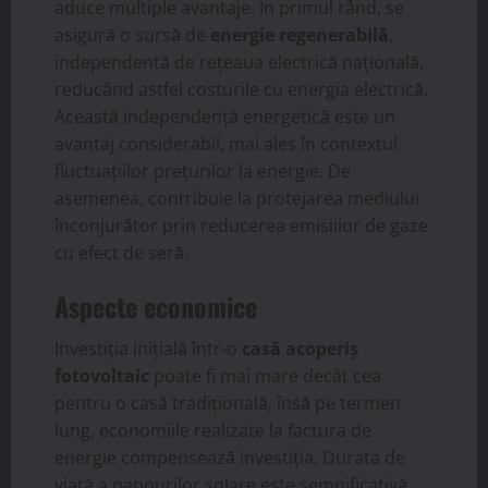
aduce multiple avantaje. În primul rând, se
asigură o sursă de
energie regenerabilă
,
independentă de rețeaua electrică națională,
reducând astfel costurile cu energia electrică.
Această independență energetică este un
avantaj considerabil, mai ales în contextul
fluctuațiilor prețurilor la energie. De
asemenea, contribuie la protejarea mediului
înconjurător prin reducerea emisiilor de gaze
cu efect de seră.
Aspecte economice
Investiția inițială într-o
casă acoperiș
fotovoltaic
poate fi mai mare decât cea
pentru o casă tradițională, însă pe termen
lung, economiile realizate la factura de
energie compensează investiția. Durata de
viață a panourilor solare este semnificativă,