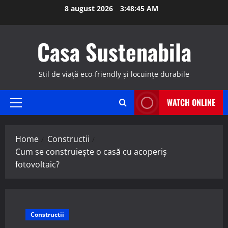
Skip
8 august 2026
3:48:46 AM
to
content
Casa Sustenabila
Stil de viață eco-friendly și locuințe durabile
WATCH ONLINE
Primary
Menu
Home
Constructii
Cum se construiește o casă cu acoperiș
fotovoltaic?
Constructii