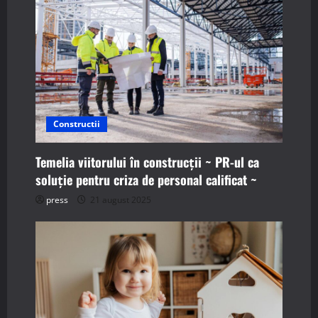
i
g
a
t
i
Constructii
o
Temelia viitorului în construcții ~ PR-ul ca
soluție pentru criza de personal calificat ~
n
press
21 august 2025