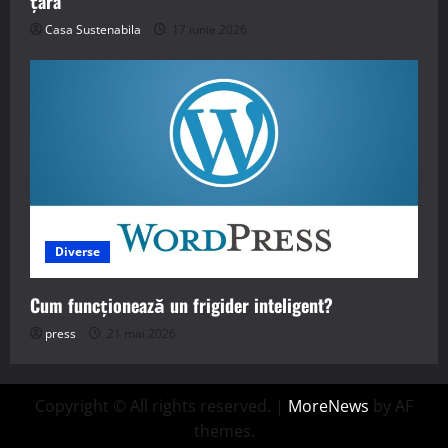
țara
Casa Sustenabila
17 iunie 2026
Diverse
Cum funcționează un frigider inteligent?
press
21 mai 2026
Copyright © All rights reserved.
|
MoreNews
by AF
themes.