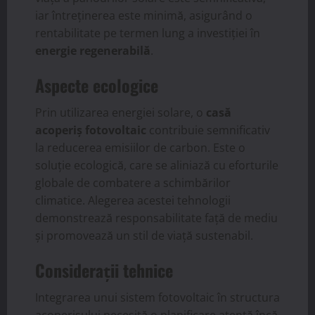
iar întreținerea este minimă, asigurând o
rentabilitate pe termen lung a investiției în
energie regenerabilă
.
Aspecte ecologice
Prin utilizarea energiei solare, o
casă
acoperiș fotovoltaic
contribuie semnificativ
la reducerea emisiilor de carbon. Este o
soluție ecologică, care se aliniază cu eforturile
globale de combatere a schimbărilor
climatice. Alegerea acestei tehnologii
demonstrează responsabilitate față de mediu
și promovează un stil de viață sustenabil.
Considerații tehnice
Integrarea unui sistem fotovoltaic în structura
acoperișului necesită o planificare atentă încă