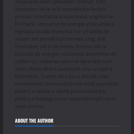
implicarea unor specialiști calificați. Este
important să se ia în considerare factorii
precum orientarea acoperișului, unghiul de
înclinare, consumul de energie al locuinței și
legislația locală. Investiția într-un astfel de
sistem are beneficii pe termen lung, atât
financiare, cât și de mediu. Economiile la
facturile de energie, reducerea amprentei de
carbon și creșterea valorii proprietății sunt
doar câteva dintre avantajele unui acoperiș
fotovoltaic. Înainte de a lua o decizie, este
recomandat să consultați mai mulți specialiști
pentru a obține o ofertă personalizată și
pentru a înțelege toate aspectele implicate în
acest proces.
ABOUT THE AUTHOR