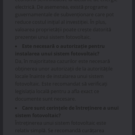
electrică. De asemenea, există programe
guvernamentale de subvenționare care pot
reduce costul inițial al investiției. În plus,
valoarea proprietății poate crește datorită
prezenței unui sistem fotovoltaic.
Este necesară o autorizație pentru
instalarea unui sistem fotovoltaic?
Da, în majoritatea cazurilor este necesară
obținerea unor autorizații de la autoritățile
locale înainte de instalarea unui sistem
fotovoltaic. Este recomandat să verificați
legislația locală pentru a afla exact ce
documente sunt necesare.
Care sunt cerințele de întreținere a unui
sistem fotovoltaic?
Întreținerea unui sistem fotovoltaic este
relativ simplă. Se recomandă curățarea