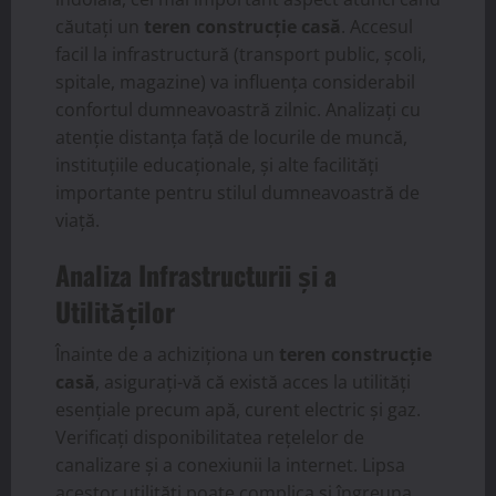
căutați un
teren construcție casă
. Accesul
facil la infrastructură (transport public, școli,
spitale, magazine) va influența considerabil
confortul dumneavoastră zilnic. Analizați cu
atenție distanța față de locurile de muncă,
instituțiile educaționale, și alte facilități
importante pentru stilul dumneavoastră de
viață.
Analiza Infrastructurii și a
Utilităților
Înainte de a achiziționa un
teren construcție
casă
, asigurați-vă că există acces la utilități
esențiale precum apă, curent electric și gaz.
Verificați disponibilitatea rețelelor de
canalizare și a conexiunii la internet. Lipsa
acestor utilități poate complica și îngreuna