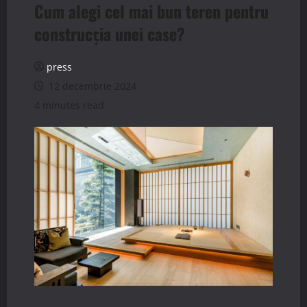
Cum alegi cel mai bun teren pentru
construcția unei case?
press
12 decembrie 2024
4 minutes read