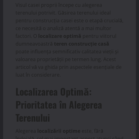
Visul casei proprii începe cu alegerea
terenului potrivit. Găsirea terenului ideal
pentru construcția casei este o etapă crucială,
ce necesită o analiză atentă a mai multor
factori. O
localizare optimă
pentru viitorul
dumneavoastră
teren construcție casă
poate influența semnificativ calitatea vieții și
valoarea proprietății pe termen lung. Acest
articol vă va ghida prin aspectele esențiale de
luat în considerare.
Localizarea Optimă:
Prioritatea în Alegerea
Terenului
Alegerea
localizării optime
este, fără
îndoială, cel mai important aspect atunci când