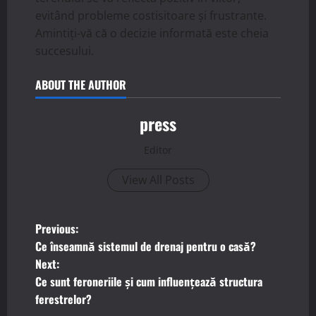
evitând probleme costisitoare și frustrante.
Amintiți-vă că o decizie informată este cheia
succesului.
ABOUT THE AUTHOR
press
Editor
View All Posts
P
Previous:
Ce înseamnă sistemul de drenaj pentru o casă?
o
Next:
Ce sunt feroneriile și cum influențează structura
s
ferestrelor?