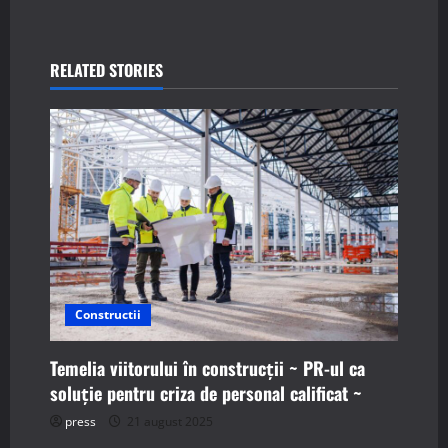
t
n
RELATED STORIES
a
v
i
g
a
t
Constructii
i
Temelia viitorului în construcții ~ PR-ul ca
o
soluție pentru criza de personal calificat ~
n
press
21 august 2025