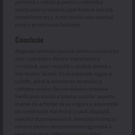
portantă a solului și pentru a identifica
eventualele probleme (apă freatică ridicată,
instabilitate etc.). Acest studiu este esențial
pentru proiectarea fundației.
Concluzie
Alegerea terenului potrivit pentru construcția
unei case este o decizie importantă și
complexă, care necesită o analiză atentă a
mai multor factori. De la aspectele legale și
utilități, până la orientarea terenului și
calitatea solului, fiecare detaliu contează.
Verificarea atentă a tuturor acestor aspecte
înainte de achiziție vă va asigura o experiență
de construcție mai lină și o casă adaptată
nevoilor dumneavoastră. Investiția în timp și
resurse pentru documentarea riguroasă a
terenului se va reflecta pozitiv în viitor,