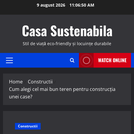
Skip
9 august 2026
11:06:51 AM
to
content
Casa Sustenabila
Stil de viață eco-friendly și locuințe durabile
WATCH ONLINE
Primary
Menu
Home
Constructii
Cum alegi cel mai bun teren pentru construcția
unei case?
Constructii