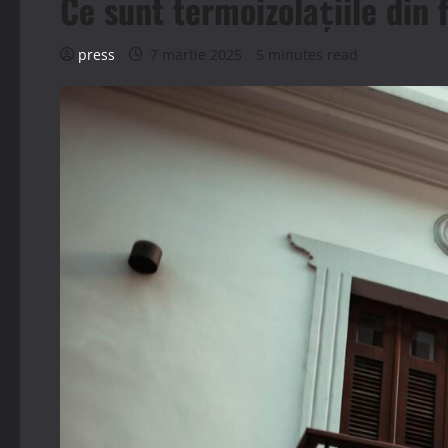
Ce sunt termoizolațiile din 
press
7 martie 2025
5 minutes read