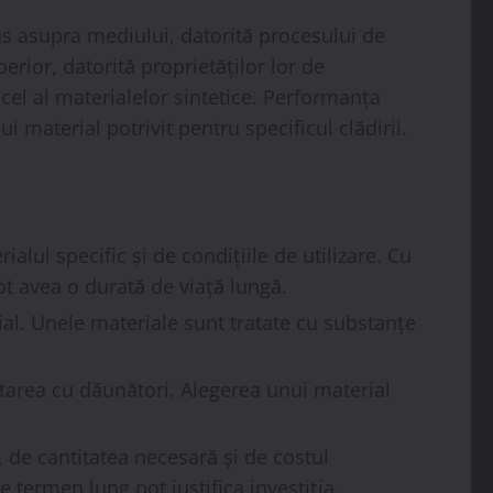
us asupra mediului, datorită procesului de
rior, datorită proprietăților lor de
t cel al materialelor sintetice. Performanța
i material potrivit pentru specificul clădirii.
ialul specific și de condițiile de utilizare. Cu
ot avea o durată de viață lungă.
ial. Unele materiale sunt tratate cu substanțe
starea cu dăunători. Alegerea unui material
, de cantitatea necesară și de costul
 termen lung pot justifica investiția.