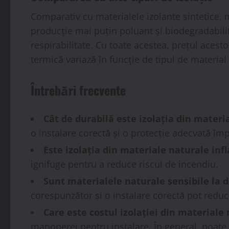
Comparativ cu materialele izolante sintetice, 
producție mai puțin poluant și biodegradabilit
respirabilitate. Cu toate acestea, prețul acesto
termică variază în funcție de tipul de material 
Întrebări frecvente
Cât de durabilă este izolația din materi
o instalare corectă și o protecție adecvată împ
Este izolația din materiale naturale inf
ignifuge pentru a reduce riscul de incendiu.
Sunt materialele naturale sensibile la 
corespunzător și o instalare corectă pot reduce
Care este costul izolației din materiale
manoperei pentru instalare. În general, poate f