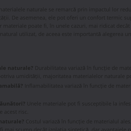
materialele naturale se remarcă prin impactul lor red
ății. De asemenea, ele pot oferi un confort termic supe
r materiale poate fi, în unele cazuri, mai ridicat decâ
natural utilizat, de aceea este importantă alegerea unu
ale naturale?
Durabilitatea variază în funcție de mater
otriva umidității, majoritatea materialelor naturale p
lamabilă?
Inflamabilitatea variază în funcție de mater
dăunători?
Unele materiale pot fi susceptibile la infe
 acest risc.
 naturale?
Costul variază în funcție de materialul ales
i mai scump decât izolația sintetică, dar avantajele pe