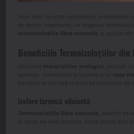
Visul unei locuințe sustenabile, prietenoase c
de decizii importante, iar alegerea materialelo
termoizolațiile fibre naturale
, o soluție ef
Beneficiile Termoizolațiilor din
Utilizarea
materialelor ecologice
, precum cel
avantaje, contribuind la crearea unor
case ve
beneficii se numără reducerea amprentei de car
Izolare termică eficientă
Termoizolațiile fibre naturale
, datorită str
și răcire ale unei locuințe. Acest aspect este 