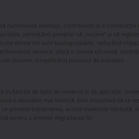
intă numeroase avantaje, contribuind la o construcție 
pirabile, permițând pereților să „respire” și să reglez
ulte dintre ele sunt biodegradabile, reducând impac
erformanței termice, oferă o izolare eficientă, contrib
ale izolante, simplificând procesul de instalare.
ă în funcție de tipul de material și de aplicație. Unele
ecesita o abordare mai tehnică. Este important să se r
ea ce privește întreținerea, aceste materiale necesită,
sivă pentru a preveni degradarea lor.