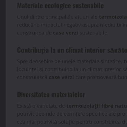
Materiale ecologice sustenabile
Unul dintre principalele atuuri ale
termoizolaț
reducând impactul negativ asupra mediului în
construirea de
case verzi
sustenabile.
Contribuția la un climat interior sănăt
Spre deosebire de unele materiale sintetice,
t
locuinței și contribuind la un climat interior 
construiască
case verzi
care promovează bunăs
Diversitatea materialelor
Există o varietate de
termoizolații fibre nat
potrivit depinde de cerințele specifice ale pro
cea mai potrivită soluție pentru construirea 