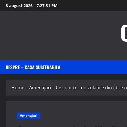
Skip
8 august 2026
7:27:53 PM
to
content
DESPRE – CASA SUSTENABILA
Home
Amenajari
Ce sunt termoizolațiile din fibre 
Amenajari