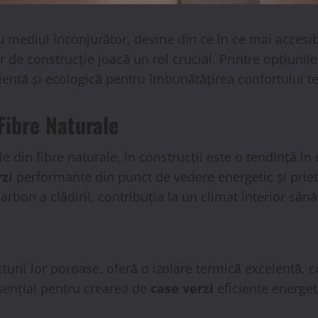
u mediul înconjurător, devine din ce în ce mai accesi
r de construcție joacă un rol crucial. Printre opțiuni
icientă și ecologică pentru îmbunătățirea confortului te
 Fibre Naturale
e din fibre naturale, în construcții este o tendință în
rzi
performante din punct de vedere energetic și priet
bon a clădirii, contribuția la un climat interior sănă
ucturii lor poroase, oferă o izolare termică excelentă, 
esențial pentru crearea de
case verzi
eficiente energet