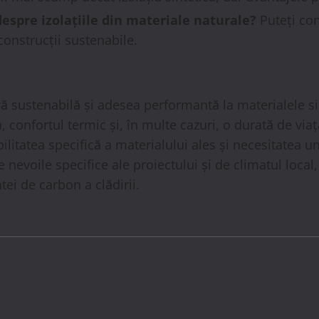
espre izolațiile din materiale naturale?
Puteți con
 construcții sustenabile.
vă sustenabilă și adesea performantă la materialele sin
 confortul termic și, în multe cazuri, o durată de via
ilitatea specifică a materialului ales și necesitatea u
de nevoile specifice ale proiectului și de climatul loc
ei de carbon a clădirii.