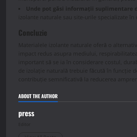
Unde pot găsi informații suplimentare d
izolante naturale sau site-urile specializate în
Concluzie
Materialele izolante naturale oferă o alternati
impact redus asupra mediului, respirabilitatea,
important să se ia în considerare costul, durab
de izolație naturală trebuie făcută în funcție 
contribuție semnificativă la reducerea amprent
ABOUT THE AUTHOR
press
Editor