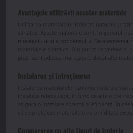
Avantajele utilizării acestor materiale
Utilizarea materialelor izolante naturale prez
sănătos. Aceste materiale sunt, în general, res
mucegaiului și a condensului. De asemenea, m
materialele sintetice. Din punct de vedere al p
plus, sunt adesea mai ușoare decât alte materi
Instalarea și întreținerea
Instalarea materialelor izolante naturale variaz
instalate relativ ușor, în timp ce altele pot n
asigura o instalare corectă și eficientă. În ce
să se protejeze materialele de umiditate exce
Compararea cu alte tipuri de izolație