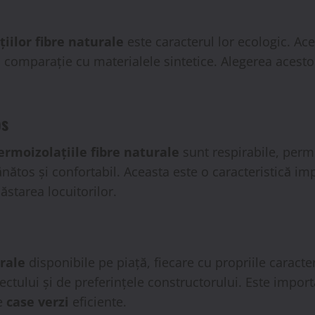
iilor fibre naturale
este caracterul lor ecologic. Ac
 comparație cu materialele sintetice. Alegerea acest
os
ermoizolațiile fibre naturale
sunt respirabile, permi
sănătos și confortabil. Aceasta este o caracteristică i
tarea locuitorilor.
urale
disponibile pe piață, fiecare cu propriile caracter
iectului și de preferințele constructorului. Este import
de
case verzi
eficiente.