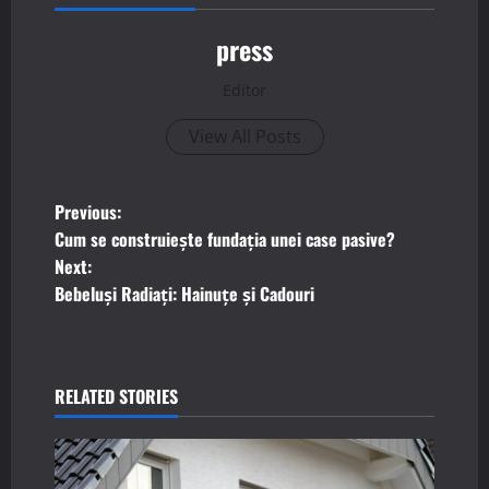
press
Editor
View All Posts
P
Previous:
Cum se construiește fundația unei case pasive?
o
Next:
Bebeluși Radiați: Hainuțe și Cadouri
s
t
n
RELATED STORIES
a