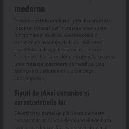
moderne
În
construcțiile moderne
,
plăcile ceramice
joacă un rol esențial în crearea unor spații
funcționale și estetice. Acestea oferă o
varietate de avantaje, de la durabilitate și
rezistență la design flexibil și ușurință în
întreținere. Utilizarea lor contribuie la crearea
unor
finisaje interioare
de înaltă calitate,
adaptate la cerințele stilului de viață
contemporan.
Tipuri de plăci ceramice și
caracteristicile lor
Diversitatea gamei de plăci ceramice este
remarcabilă. În funcție de materialul de bază
și de procedeul de fabricare, se disting mai