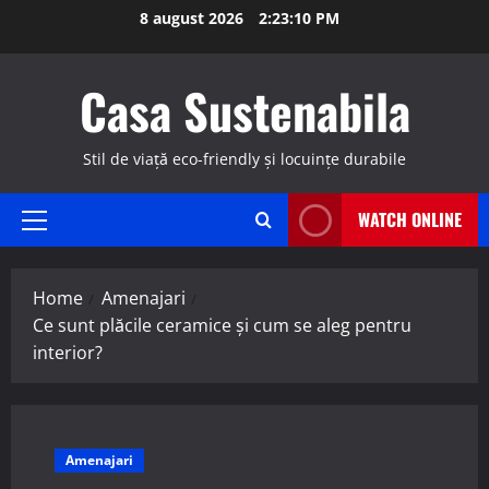
Skip
8 august 2026
2:23:11 PM
to
content
Casa Sustenabila
Stil de viață eco-friendly și locuințe durabile
WATCH ONLINE
Primary
Menu
Home
Amenajari
Ce sunt plăcile ceramice și cum se aleg pentru
interior?
Amenajari