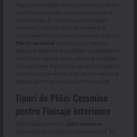
Alegerea finisajelor interioare potrivite poate
transforma complet aspectul și atmosfera
unei locuințe. În contextul construcțiilor
moderne, o decizie crucială se referă la
materialele folosite pentru pardoseli și pereți.
Plăcile ceramice
se impun ca o opțiune
populară, datorită durabilității, versatilității și
esteticii lor variate. Acest articol vă va ghida
prin aspectele importante ale selecției plăcilor
ceramice, ajutându-vă să faceți cea mai bună
alegere pentru proiectul dumneavoastră.
Tipuri de Plăci Ceramice
pentru Finisaje Interioare
Diversitatea gamei de
plăci ceramice
disponibile pe piață este impresionantă. În