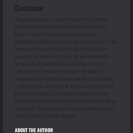
Concluzie
Alegerea plăcilor ceramice pentru interior
presupune o analiză atentă a mai multor
factori: tipul de placă (gresie, faianță,
porțelan), dimensiuni, finisaj, stil și buget. Este
important să se țină cont de rezistența la
uzură și umiditate, în funcție de destinația
spațiului. O planificare adecvată, inclusiv
calcularea cantității necesare de plăci și
alegerea unui profesionist pentru montare,
contribuie la un rezultat estetic și funcțional
pe termen lung. Consultarea specificațiilor
producătorului și compararea ofertelor de la
mai mulți furnizori sunt recomandate pentru
a face cea mai bună alegere.
ABOUT THE AUTHOR