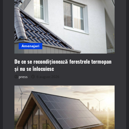
v
i
g
a
Amenajari
t
i
De ce se recondiționează ferestrele termopan
și nu se înlocuiesc
o
press
6 august 2026
n