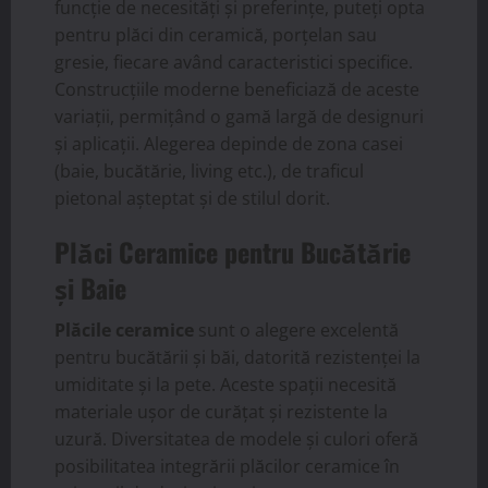
funcție de necesități și preferințe, puteți opta
pentru plăci din ceramică, porțelan sau
gresie, fiecare având caracteristici specifice.
Construcțiile moderne beneficiază de aceste
variații, permițând o gamă largă de designuri
și aplicații. Alegerea depinde de zona casei
(baie, bucătărie, living etc.), de traficul
pietonal așteptat și de stilul dorit.
Plăci Ceramice pentru Bucătărie
și Baie
Plăcile ceramice
sunt o alegere excelentă
pentru bucătării și băi, datorită rezistenței la
umiditate și la pete. Aceste spații necesită
materiale ușor de curățat și rezistente la
uzură. Diversitatea de modele și culori oferă
posibilitatea integrării plăcilor ceramice în