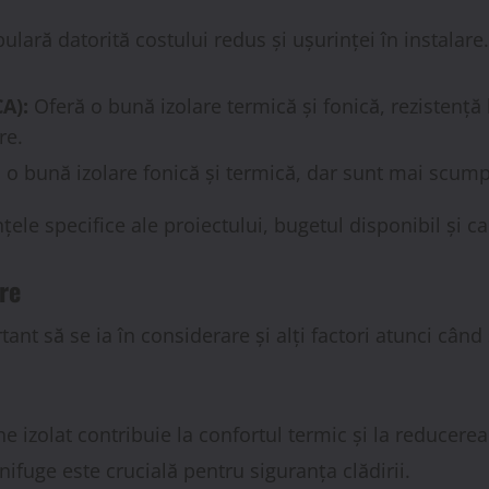
lară datorită costului redus și ușurinței în instalare.
A):
Oferă o bună izolare termică și fonică, rezistență la
re.
ă o bună izolare fonică și termică, dar sunt mai scumpi
le specifice ale proiectului, bugetul disponibil și cara
re
ant să se ia în considerare și alți factori atunci când
e izolat contribuie la confortul termic și la reducere
ifuge este crucială pentru siguranța clădirii.