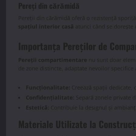
Pereți din cărămidă
Pereții din cărămidă oferă o rezistență sporită
spațiul interior casă
atunci când se dorește
Importanța Pereților de Compar
Pereții compartimentare
nu sunt doar eleme
de zone distincte, adaptate nevoilor specifice a
Funcționalitate:
Creează spații dedicate, o
Confidențialitate:
Separă zonele private d
Estetică:
Contribuie la designul și ambianț
Materiale Utilizate la Construc