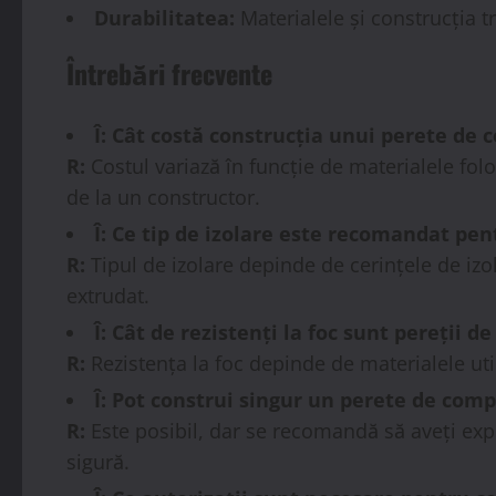
Durabilitatea:
Materialele și construcția t
Întrebări frecvente
Î: Cât costă construcția unui perete de
R:
Costul variază în funcție de materialele folo
de la un constructor.
Î: Ce tip de izolare este recomandat pe
R:
Tipul de izolare depinde de cerințele de izo
extrudat.
Î: Cât de rezistenți la foc sunt pereții
R:
Rezistența la foc depinde de materialele util
Î: Pot construi singur un perete de com
R:
Este posibil, dar se recomandă să aveți expe
sigură.