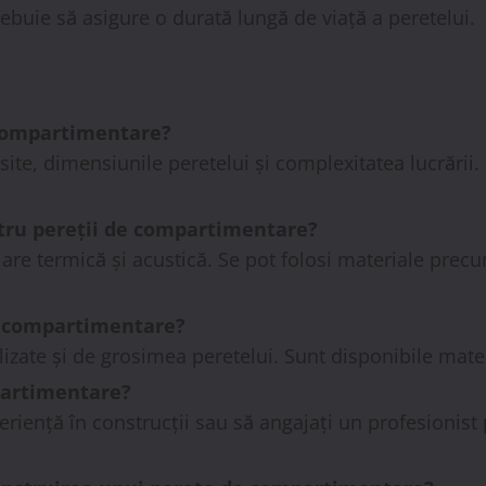
rebuie să asigure o durată lungă de viață a peretelui.
 compartimentare?
site, dimensiunile peretelui și complexitatea lucrării.
ntru pereții de compartimentare?
lare termică și acustică. Se pot folosi materiale prec
 de compartimentare?
izate și de grosimea peretelui. Sunt disponibile materi
partimentare?
riență în construcții sau să angajați un profesionist 