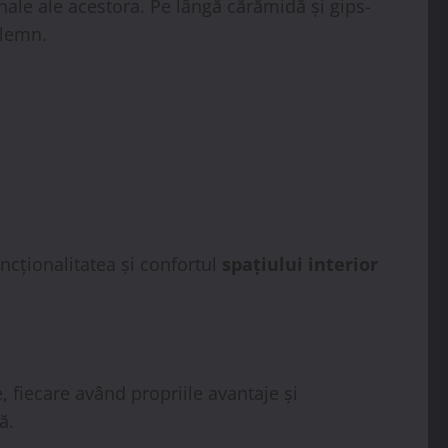
inale ale acestora. Pe lângă cărămidă și gips-
 lemn.
ncționalitatea și confortul
spațiului interior
, fiecare având propriile avantaje și
ă.