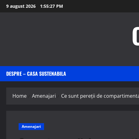
Skip
9 august 2026
1:55:29 PM
to
content
DESPRE – CASA SUSTENABILA
Home
Amenajari
Ce sunt pereții de compartimentar
Amenajari