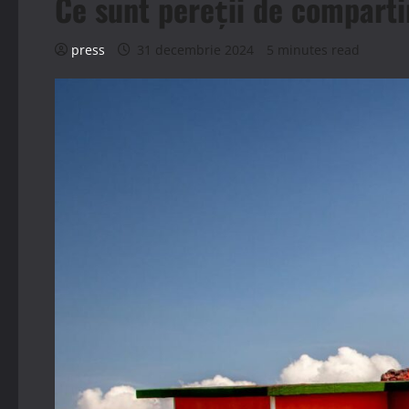
Ce sunt pereții de comparti
press
31 decembrie 2024
5 minutes read