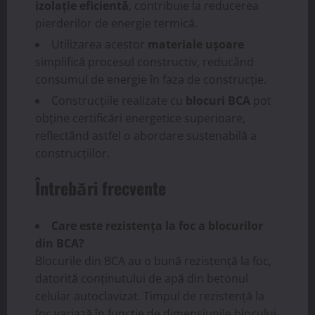
izolație eficientă
, contribuie la reducerea
pierderilor de energie termică.
Utilizarea acestor
materiale ușoare
simplifică procesul constructiv, reducând
consumul de energie în faza de construcție.
Construcțiile realizate cu
blocuri BCA
pot
obține certificări energetice superioare,
reflectând astfel o abordare sustenabilă a
construcțiilor.
Întrebări frecvente
Care este rezistența la foc a blocurilor
din BCA?
Blocurile din BCA au o bună rezistență la foc,
datorită conținutului de apă din betonul
celular autoclavizat. Timpul de rezistență la
foc variază în funcție de dimensiunile blocului