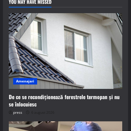
YOU MAY HAVE MISSED
Amenajari
De ce se recondiționează ferestrele termopan și nu
se înlocuiesc
press
6 august 2026