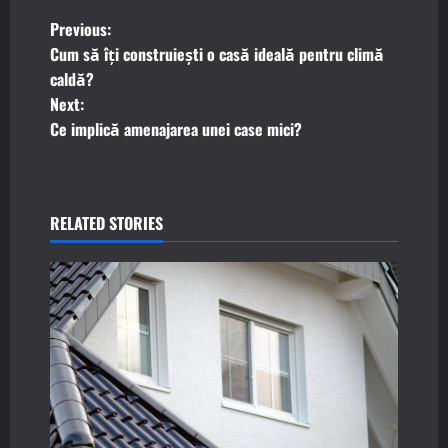
P
Previous:
Cum să îți construiești o casă ideală pentru climă
o
caldă?
Next:
s
Ce implică amenajarea unei case mici?
t
n
RELATED STORIES
a
v
i
g
a