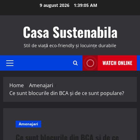
Skip
9 august 2026
1:39:06 AM
to
content
Casa Sustenabila
Stil de viață eco-friendly și locuințe durabile
WATCH ONLINE
Primary
Menu
Home
Amenajari
Ce sunt blocurile din BCA și de ce sunt populare?
Amenajari
Ce sunt blocurile din BCA și de ce