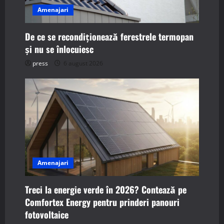
t
Amenajari
i
De ce se recondiționează ferestrele termopan
o
și nu se înlocuiesc
n
press
6 august 2026
Amenajari
Treci la energie verde în 2026? Contează pe
Comfortex Energy pentru prinderi panouri
fotovoltaice