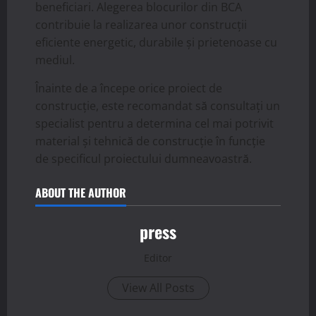
beneficiari. Alegerea blocurilor din BCA
contribuie la realizarea unor construcții
eficiente energetic, durabile și prietenoase cu
mediul.
Înainte de a începe orice proiect de
construcție, este recomandat să consultați un
specialist pentru a determina cel mai potrivit
material și tehnică de construcție în funcție
de specificul proiectului dumneavoastră.
ABOUT THE AUTHOR
press
Editor
View All Posts