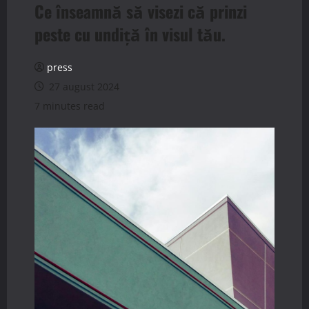
Ce înseamnă să visezi că prinzi
peste cu undiță în visul tău.
press
27 august 2024
7 minutes read