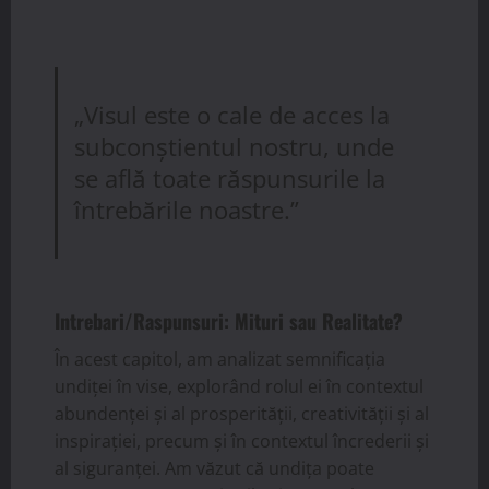
„Visul este o cale de acces la
subconștientul nostru, unde
se află toate răspunsurile la
întrebările noastre.”
Intrebari/Raspunsuri: Mituri sau Realitate?
În acest capitol, am analizat semnificația
undiței în vise, explorând rolul ei în contextul
abundenței și al prosperității, creativității și al
inspirației, precum și în contextul încrederii și
al siguranței. Am văzut că undița poate