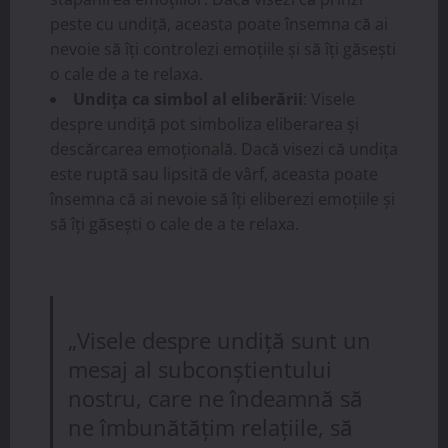
peste cu undiță, aceasta poate însemna că ai
nevoie să îți controlezi emoțiile și să îți găsești
o cale de a te relaxa.
Undița ca simbol al eliberării
: Visele
despre undiță pot simboliza eliberarea și
descărcarea emoțională. Dacă visezi că undița
este ruptă sau lipsită de vârf, aceasta poate
însemna că ai nevoie să îți eliberezi emoțiile și
să îți găsești o cale de a te relaxa.
„Visele despre undiță sunt un
mesaj al subconștientului
nostru, care ne îndeamnă să
ne îmbunătățim relațiile, să