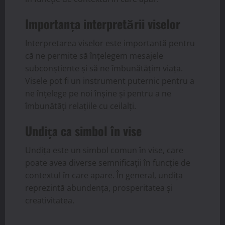
Importanța interpretării viselor
Interpretarea viselor este importantă pentru
că ne permite să înțelegem mesajele
subconștiente și să ne îmbunătățim viața.
Visele pot fi un instrument puternic pentru a
ne înțelege pe noi înșine și pentru a ne
îmbunătăți relațiile cu ceilalți.
Undița ca simbol în vise
Undița este un simbol comun în vise, care
poate avea diverse semnificații în funcție de
contextul în care apare. În general, undița
reprezintă abundența, prosperitatea și
creativitatea.