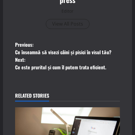
Editor
View All Posts
P
Previous:
Ce înseamnă să visezi câini și pisici în visul tău?
o
Next:
Ce este pruritul și cum îl putem trata eficient.
s
t
n
RELATED STORIES
a
v