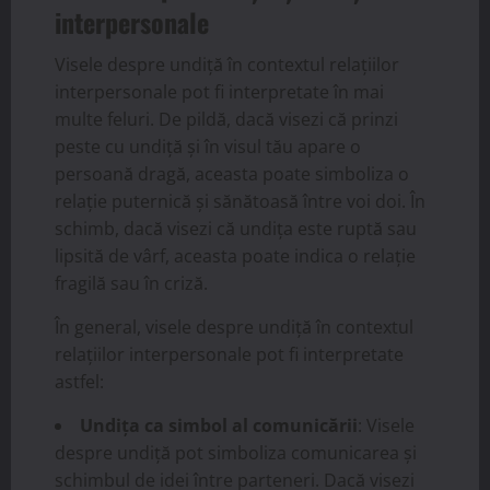
interpersonale
Visele despre undiță în contextul relațiilor
interpersonale pot fi interpretate în mai
multe feluri. De pildă, dacă visezi că prinzi
peste cu undiță și în visul tău apare o
persoană dragă, aceasta poate simboliza o
relație puternică și sănătoasă între voi doi. În
schimb, dacă visezi că undița este ruptă sau
lipsită de vârf, aceasta poate indica o relație
fragilă sau în criză.
În general, visele despre undiță în contextul
relațiilor interpersonale pot fi interpretate
astfel:
Undița ca simbol al comunicării
: Visele
despre undiță pot simboliza comunicarea și
schimbul de idei între parteneri. Dacă visezi