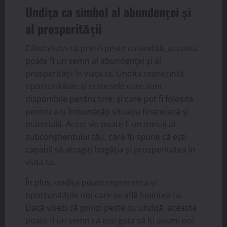
Undița ca simbol al abundenței și
al prosperității
Când visezi că prinzi peste cu undiță, aceasta
poate fi un semn al abundenței și al
prosperității în viața ta. Undița reprezintă
oportunitățile și resursele care sunt
disponibile pentru tine, și care pot fi folosite
pentru a-ți îmbunătăți situația financiară și
materială. Acest vis poate fi un mesaj al
subconștientului tău, care îți spune că ești
capabil să atragiți bogăția și prosperitatea în
viața ta.
În plus, undița poate reprezenta și
oportunitățile noi care se află înaintea ta.
Dacă visezi că prinzi peste cu undiță, aceasta
poate fi un semn că ești gata să îți asumi noi