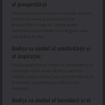
al prosperității
Când visezi că prinzi peste cu undiță, aceasta
poate fi un semn al abundenței și al
prosperității în viața ta. Undița poate
reprezenta oportunități noi și bogate, care
pot apărea în viitor.
Undița ca simbol al creativității și
al inspirației
Undița poate fi și un simbol al creativității și al
inspirației. Când visezi că prinzi peste cu
undiță, aceasta poate fi un semn că trebuie să
îți dezvolți creativitatea și să îți urmezi
inspirația.
Undița ca simbol al încrederii și al