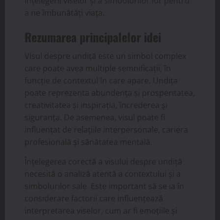
înțelegerii viselor și a simbolurilor lor pentru
a ne îmbunătăți viața.
Rezumarea principalelor idei
Visul despre undiță este un simbol complex
care poate avea multiple semnificații, în
funcție de contextul în care apare. Undița
poate reprezenta abundența și prosperitatea,
creativitatea și inspirația, încrederea și
siguranța. De asemenea, visul poate fi
influențat de relațiile interpersonale, cariera
profesională și sănătatea mentală.
Înțelegerea corectă a visului despre undiță
necesită o analiză atentă a contextului și a
simbolurilor sale. Este important să se ia în
considerare factorii care influențează
interpretarea viselor, cum ar fi emoțiile și