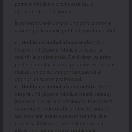
poate simboliza o promovare sau o
oportunitate profesională.
În general, visele despre undiță în contextul
carierei profesionale pot fi interpretate astfel:
Undița ca simbol al succesului
: Visele
despre undiță pot simboliza succesul și
realizările profesionale. Dacă visezi că prinzi
peste cu undiță, aceasta poate însemna că ai
realizat un obiectiv important sau că ai
obținut un succes profesional.
Undița ca simbol al creativității
: Visele
despre undiță pot simboliza creativitatea și
inovarea în cariera profesională. Dacă visezi
că undița este decorată cu obiecte ciudate
sau colorate, aceasta poate însemna că ai
nevoie să îți dezvolți creativitatea și să îți
găsești noi soluții pentru problemele