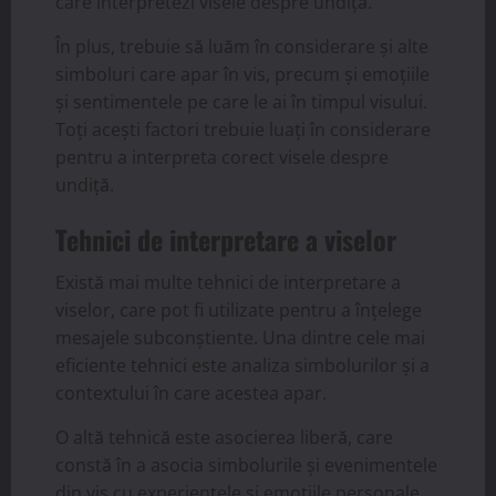
care interpretezi visele despre undiță.
În plus, trebuie să luăm în considerare și alte
simboluri care apar în vis, precum și emoțiile
și sentimentele pe care le ai în timpul visului.
Toți acești factori trebuie luați în considerare
pentru a interpreta corect visele despre
undiță.
Tehnici de interpretare a viselor
Există mai multe tehnici de interpretare a
viselor, care pot fi utilizate pentru a înțelege
mesajele subconștiente. Una dintre cele mai
eficiente tehnici este analiza simbolurilor și a
contextului în care acestea apar.
O altă tehnică este asocierea liberă, care
constă în a asocia simbolurile și evenimentele
din vis cu experiențele și emoțiile personale.