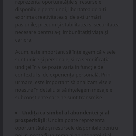
reprezenta oportunitățile și resursele
disponibile pentru noi, libertatea de a-ți
exprima creativitatea și de a-ți urmări
pasiunile, precum și stabilitatea și securitatea
necesare pentru a-ți îmbunătățiți viața și
cariera.
Acum, este important să înțelegem că visele
sunt unice și personale, și că semnificația
undiței în vise poate varia în funcție de
contextul și de experiența personală. Prin
urmare, este important să analizăm visele
noastre în detaliu și să înțelegem mesajele
subconștiente care ne sunt transmise.
Undița ca simbol al abundenței și al
prosperității
: Undița poate reprezenta
oportunitățile și resursele disponibile pentru
noi, și poate fi un semn al abundenței și al