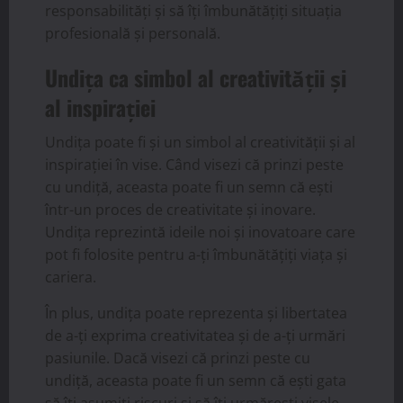
responsabilități și să îți îmbunătățiți situația
profesională și personală.
Undița ca simbol al creativității și
al inspirației
Undița poate fi și un simbol al creativității și al
inspirației în vise. Când visezi că prinzi peste
cu undiță, aceasta poate fi un semn că ești
într-un proces de creativitate și inovare.
Undița reprezintă ideile noi și inovatoare care
pot fi folosite pentru a-ți îmbunătățiți viața și
cariera.
În plus, undița poate reprezenta și libertatea
de a-ți exprima creativitatea și de a-ți urmări
pasiunile. Dacă visezi că prinzi peste cu
undiță, aceasta poate fi un semn că ești gata