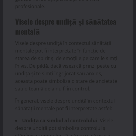
profesionale.
Visele despre undiță și sănătatea
mentală
Visele despre undiță în contextul sănătății
mentale pot fi interpretate în funcție de
starea de spirit și de emoțiile pe care le simți
în vis. De pildă, dacă visezi că prinzi peste cu
undiță și te simți îngrijorat sau anxios,
aceasta poate simboliza o stare de anxietate
sau o teamă de a nu fi în control.
În general, visele despre undiță în contextul
sănătății mentale pot fi interpretate astfel:
Undița ca simbol al controlului
: Visele
despre undiță pot simboliza controlul și
stăpânirea emoțiilor. Dacă visezi că prinzi