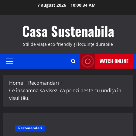
Skip
7 august 2026
10:00:35 AM
to
content
Casa Sustenabila
Stil de viață eco-friendly și locuințe durabile
WATCH ONLINE
Primary
Menu
Home
Recomandari
Ce înseamnă să visezi că prinzi peste cu undiță în
visul tău.
Recomandari