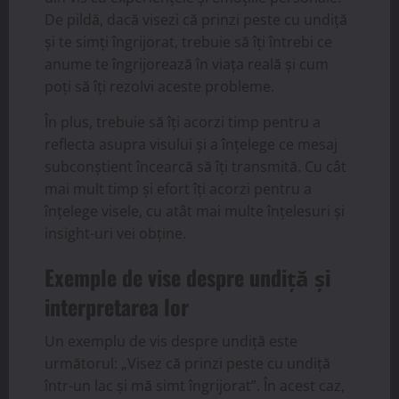
De pildă, dacă visezi că prinzi peste cu undiță
și te simți îngrijorat, trebuie să îți întrebi ce
anume te îngrijorează în viața reală și cum
poți să îți rezolvi aceste probleme.
În plus, trebuie să îți acorzi timp pentru a
reflecta asupra visului și a înțelege ce mesaj
subconștient încearcă să îți transmită. Cu cât
mai mult timp și efort îți acorzi pentru a
înțelege visele, cu atât mai multe înțelesuri și
insight-uri vei obține.
Exemple de vise despre undiță și
interpretarea lor
Un exemplu de vis despre undiță este
următorul: „Visez că prinzi peste cu undiță
într-un lac și mă simt îngrijorat”. În acest caz,