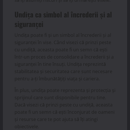
să îți asumiți riscuri și să îți urmărești visele.
Undița ca simbol al încrederii și al
siguranței
Undița poate fi și un simbol al încrederii și al
siguranței în vise. Când visezi că prinzi peste
cu undiță, aceasta poate fi un semn că ești
într-un proces de consolidare a încrederii și a
siguranței în tine însuți. Undița reprezintă
stabilitatea și securitatea care sunt necesare
pentru a-ți îmbunătățiți viața și cariera.
În plus, undița poate reprezenta și protecția și
sprijinul care sunt disponibile pentru tine.
Dacă visezi că prinzi peste cu undiță, aceasta
poate fi un semn că ești înconjurat de oameni
și resurse care te pot ajuta să îți atingi
obiectivele.