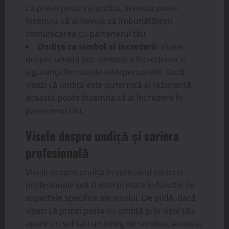
că prinzi peste cu undiță, aceasta poate
însemna că ai nevoie să îmbunătățești
comunicarea cu partenerul tău.
Undița ca simbol al încrederii
: Visele
despre undiță pot simboliza încrederea și
siguranța în relațiile interpersonale. Dacă
visezi că undița este puternică și rezistentă,
aceasta poate însemna că ai încredere în
partenerul tău.
Visele despre undiță și cariera
profesională
Visele despre undiță în contextul carierei
profesionale pot fi interpretate în funcție de
aspectele specifice ale visului. De pildă, dacă
visezi că prinzi peste cu undiță și în visul tău
apare un șef sau un coleg de serviciu, aceasta