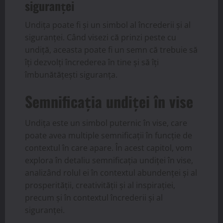
siguranței
Undița poate fi și un simbol al încrederii și al
siguranței. Când visezi că prinzi peste cu
undiță, aceasta poate fi un semn că trebuie să
îți dezvolți încrederea în tine și să îți
îmbunătățești siguranța.
Semnificația undiței în vise
Undița este un simbol puternic în vise, care
poate avea multiple semnificații în funcție de
contextul în care apare. În acest capitol, vom
explora în detaliu semnificația undiței în vise,
analizând rolul ei în contextul abundenței și al
prosperității, creativității și al inspirației,
precum și în contextul încrederii și al
siguranței.