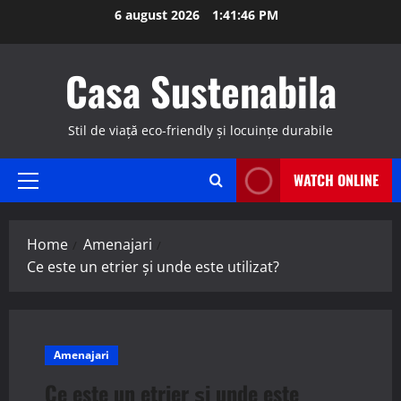
Skip
6 august 2026
1:41:47 PM
to
content
Casa Sustenabila
Stil de viață eco-friendly și locuințe durabile
WATCH ONLINE
Primary
Menu
Home
Amenajari
Ce este un etrier și unde este utilizat?
Amenajari
Ce este un etrier și unde este