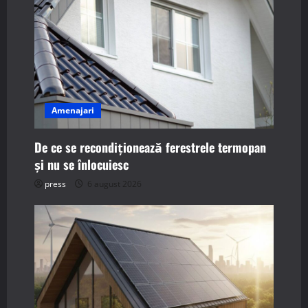
g
a
t
i
Amenajari
o
De ce se recondiționează ferestrele termopan
și nu se înlocuiesc
n
press
6 august 2026