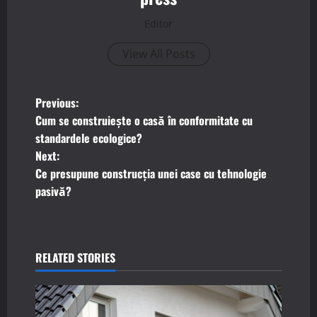
Editor
View All Posts
P
Previous:
Cum se construiește o casă în conformitate cu
o
standardele ecologice?
Next:
s
Ce presupune construcția unei case cu tehnologie
t
pasivă?
n
a
RELATED STORIES
v
i