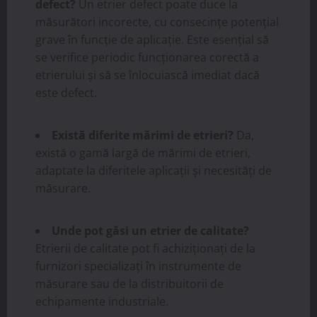
defect?
Un etrier defect poate duce la
măsurători incorecte, cu consecințe potențial
grave în funcție de aplicație. Este esențial să
se verifice periodic funcționarea corectă a
etrierului și să se înlocuiască imediat dacă
este defect.
Există diferite mărimi de etrieri?
Da,
există o gamă largă de mărimi de etrieri,
adaptate la diferitele aplicații și necesități de
măsurare.
Unde pot găsi un etrier de calitate?
Etrierii de calitate pot fi achiziționați de la
furnizori specializați în instrumente de
măsurare sau de la distribuitorii de
echipamente industriale.