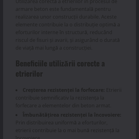
Utilizarea corectă a etrierilor în procesul de
armare beton este fundamentală pentru
realizarea unor construcții durabile. Aceste
elemente contribuie la o distribuție optimă a
eforturilor interne în structură, reducând
riscul de fisuri și avarii, și asigurând o durată
de viață mai lungă a construcției.
Beneficiile utilizării corecte a
etrierilor
Creșterea rezistenței la forfecare:
Etrierii
contribuie semnificativ la rezistența la
forfecare a elementelor din beton armat.
Îmbunătățirea rezistenței la încovoiere:
Prin distribuirea uniformă a eforturilor,
etrierii contribuie la o mai bună rezistență la
încovoiere.