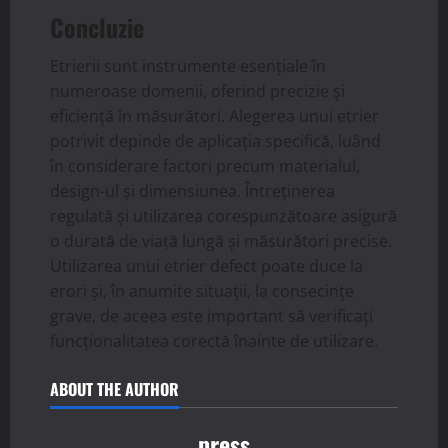
Concluzie
Etrierii sunt instrumente esențiale în
numeroase domenii, oferind precizie și
eficiență în măsurători. Alegerea unui etrier
potrivit depinde de aplicația specifică, luând
în considerare factori precum materialul,
design-ul și dimensiunea. Întreținerea
regulată și utilizarea corespunzătoare asigură
o durată de viață lungă și măsurători precise.
Utilizarea unui etrier defect poate duce la
erori și, în anumite situații, la consecințe
grave, de aceea este important să verificați
funcționalitatea corectă înainte de utilizare.
ABOUT THE AUTHOR
press