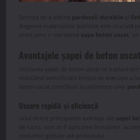
Dorința de a obține
pardoseli durabile
și
fin
Alegerea materialelor potrivite este crucială p
acest sens o reprezintă
șapa beton uscat
, un
Avantajele șapei de beton usca
Utilizarea șapei de beton uscat se traduce pr
reducând semnificativ timpul de execuție a luc
beton uscat contribuie la obținerea unor
pard
Uscare rapidă și eficiență
Unul dintre principalele avantaje ale
șapei be
de lucru, cum ar fi aplicarea finisajelor, acce
costurilor globale ale proiectului.