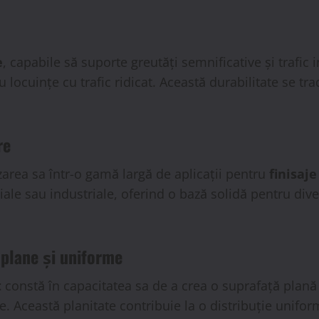
e
, capabile să suporte greutăți semnificative și trafic 
 locuințe cu trafic ridicat. Această durabilitate se tr
re
zarea sa într-o gamă largă de aplicații pentru
finisaje
ciale sau industriale, oferind o bază solidă pentru div
 plane și uniforme
t
constă în capacitatea sa de a crea o suprafață plană
te. Această planitate contribuie la o distribuție uniform