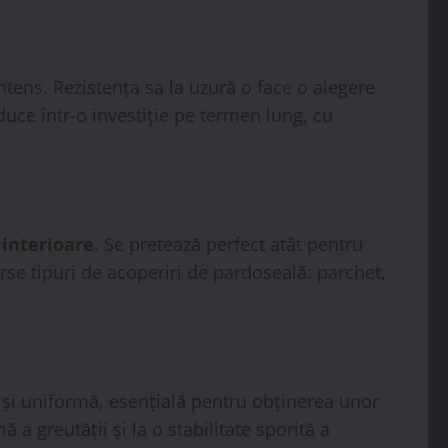
intens. Rezistența sa la uzură o face o alegere
aduce într-o investiție pe termen lung, cu
 interioare
. Se pretează perfect atât pentru
erse tipuri de acoperiri de pardoseală: parchet,
 și uniformă, esențială pentru obținerea unor
ă a greutății și la o stabilitate sporită a