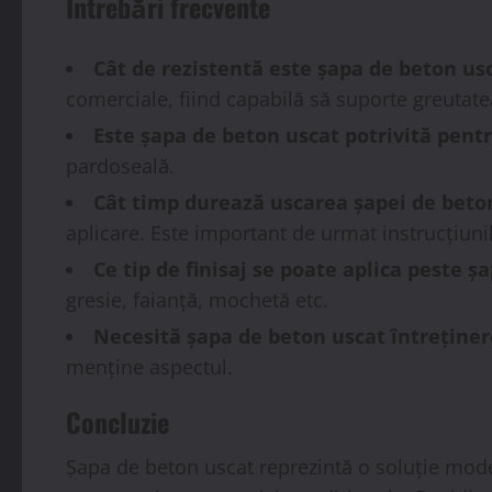
Întrebări frecvente
Cât de rezistentă este șapa de beton us
comerciale, fiind capabilă să suporte greutatea
Este șapa de beton uscat potrivită pentr
pardoseală.
Cât timp durează uscarea șapei de beto
aplicare. Este important de urmat instrucțiuni
Ce tip de finisaj se poate aplica peste ș
gresie, faianță, mochetă etc.
Necesită șapa de beton uscat întreținer
menține aspectul.
Concluzie
Șapa de beton uscat reprezintă o soluție moder