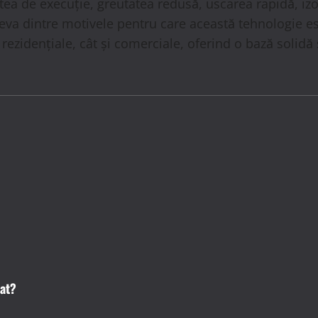
ea de execuție, greutatea redusă, uscarea rapidă, izo
teva dintre motivele pentru care această tehnologie es
 rezidențiale, cât și comerciale, oferind o bază solidă ș
zat?