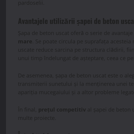
pardoselii.
Avantajele utilizării șapei de beton usca
Șapa de beton uscat oferă o serie de avantaje
mare
. Se poate circula pe suprafața acesteia
uscate reduce sarcina pe structura clădirii, f
unui timp îndelungat de așteptare, ceea ce per
De asemenea, șapa de beton uscat este o ale
transmiterii sunetului și la menținerea unei t
apariția mucegaiului și a altor probleme legat
În final,
prețul competitiv
al șapei de beton u
multe proiecte.