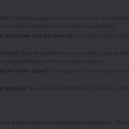
cat?
Rezistența șapei de beton uscat este suficientă pe
 normală a mobilierului și a traficului pietonal.
u încălzirea prin pardoseală?
Da, este perfect compa
n uscat?
Spre deosebire de șapa umedă, șapa de beto
le producătorului pentru un rezultat optim.
apa de beton uscat?
Peste șapa de beton uscat se pot 
e specială?
Nu necesită o întreținere specială. Curăța
nă și eficientă pentru egalizarea pardoselilor, oferin