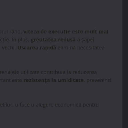
imul rând,
viteza de execuție este mult mai
ție. În plus,
greutatea redusă
a șapei
i vechi.
Uscarea rapidă
elimină necesitatea
terialele utilizate contribuie la reducerea
rtant este
rezistența la umiditate
, prevenind
selilor, o face o alegere economică pentru