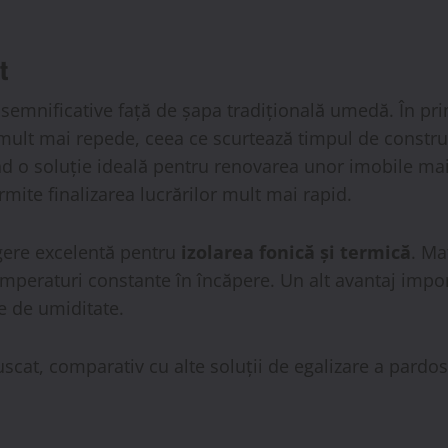
t
 semnificative față de șapa tradițională umedă. În pr
 mult mai repede, ceea ce scurtează timpul de construc
iind o soluție ideală pentru renovarea unor imobile ma
mite finalizarea lucrărilor mult mai rapid.
gere excelentă pentru
izolarea fonică și termică
. Ma
emperaturi constante în încăpere. Un alt avantaj impo
e de umiditate.
scat, comparativ cu alte soluții de egalizare a pardo