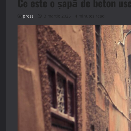
Ce este o șapă de beton usc
press
3 martie 2025
4 minutes read