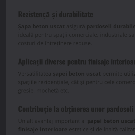
Rezistență și durabilitate
Șapa beton uscat
asigură
pardoseli durabil
ideală pentru spații comerciale, industriale sau
costuri de întreținere reduse.
Aplicații diverse pentru finisaje interioa
Versatilitatea
șapei beton uscat
permite utili
spațiile rezidențiale, cât și pentru cele comer
gresie, mochetă etc.
Contribuție la obținerea unor pardoseli
Un alt avantaj important al
șapei beton usca
finisaje interioare
estetice și de înaltă calita