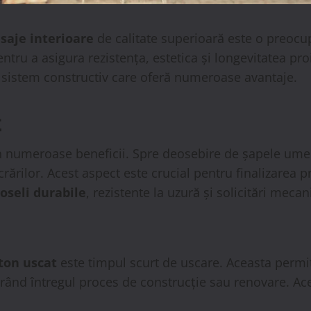
isaje interioare
de calitate superioară este o preocup
entru a asigura rezistența, estetica și longevitatea pro
 sistem constructiv care oferă numeroase avantaje.
t
in numeroase beneficii. Spre deosebire de șapele umed
rărilor. Acest aspect este crucial pentru finalizarea 
oseli durabile
, rezistente la uzură și solicitări mecan
ton uscat
este timpul scurt de uscare. Aceasta permi
lerând întregul proces de construcție sau renovare. Ace