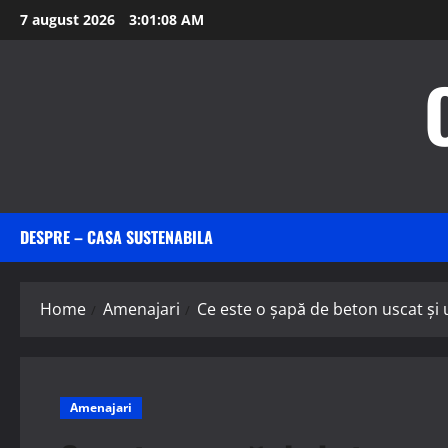
Skip
7 august 2026
3:01:10 AM
to
content
DESPRE – CASA SUSTENABILA
Home
Amenajari
Ce este o șapă de beton uscat și 
Amenajari