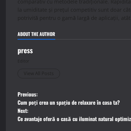
comparativ cu metodele tradiționale. Rapiditat
la umiditate și prețul competitiv sunt doar câ
potrivită pentru o gamă largă de aplicații, atât
ABOUT THE AUTHOR
press
Editor
View All Posts
P
Previous:
Cum poți crea un spațiu de relaxare în casa ta?
o
Next:
s
Ce avantaje oferă o casă cu iluminat natural optimi