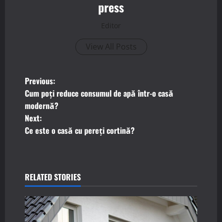
press
Editor
View All Posts
P
Previous:
Cum poți reduce consumul de apă într-o casă
o
modernă?
Next:
s
Ce este o casă cu pereți cortină?
t
n
RELATED STORIES
a
v