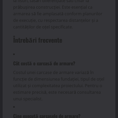
la fisuri, tasări diferențiate sau chiar la
prăbușirea construcției. Este esențial ca
armarea să fie amplasată conform planurilor
de execuție, cu respectarea distanțelor și a
cantităților de oțel specificate.
Întrebări frecvente
Cât costă o carcasă de armare?
Costul unei carcase de armare variază în
funcție de dimensiunea fundației, tipul de oțel
utilizat și complexitatea proiectului. Pentru o
estimare precisă, este necesară consultarea
unui specialist.
Cine execută carcasele de armare?