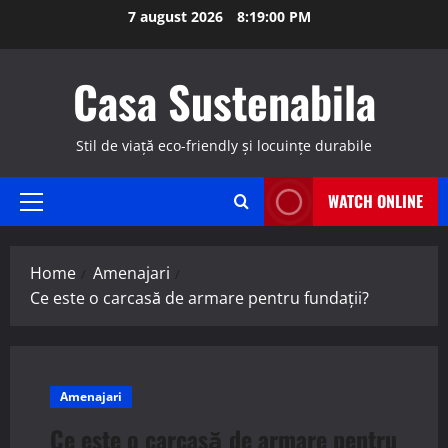
Skip
7 august 2026
8:19:01 PM
to
content
Casa Sustenabila
Stil de viață eco-friendly și locuințe durabile
WATCH ONLINE
Primary
Menu
Home
Amenajari
Ce este o carcasă de armare pentru fundații?
Amenajari
Ce este o carcasă de armare pentru