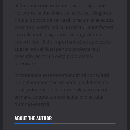
al fundației oricărei construcții, asigurând
rezistența și durabilitatea acesteia. Alegerea
tipului potrivit de carcasă, precum și execuția
corectă și conformă cu proiectul, sunt factori
cruciali pentru siguranța și longevitatea
construcției. Este important să se apeleze la
specialiști calificați pentru proiectare și
execuție, pentru a evita problemele
ulterioare.
Întotdeauna este recomandat să consultați
un inginer constructor pentru a determina
tipul și dimensiunile optime ale carcasei de
armare, adaptate specificului proiectului
dumneavoastră.
ABOUT THE AUTHOR