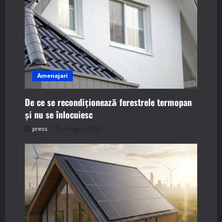
i
g
a
t
Amenajari
i
De ce se recondiționează ferestrele termopan
o
și nu se înlocuiesc
n
press
6 august 2026