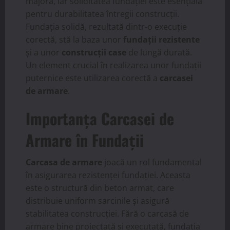
majoră, iar soliditatea fundației este esențială
pentru durabilitatea întregii construcții.
Fundația solidă, rezultată dintr-o execuție
corectă, stă la baza unor
fundații rezistente
și a unor
construcții case
de lungă durată.
Un element crucial în realizarea unor fundații
puternice este utilizarea corectă a
carcasei
de armare
.
Importanța Carcasei de
Armare în Fundații
Carcasa de armare
joacă un rol fundamental
în asigurarea rezistenței fundației. Aceasta
este o structură din beton armat, care
distribuie uniform sarcinile și asigură
stabilitatea construcției. Fără o carcasă de
armare bine proiectată și executată, fundația