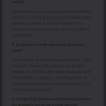
verde?
Întreținerea unui acoperiș verde este relativ
ușoară și constă în principal în îndepărtarea
frunzelor uscate și a resturilor vegetale.
Necesită mai puțină atenție decât o grădină
tradițională.
3. Acoperișul verde afectează garanția
casei?
Nu ar trebui să afecteze garanția casei, atâta
timp cât sistemul de acoperiș verde este
instalat de o firmă calificată și respectă toate
normele de construcție. Este important să
discutați acest aspect cu constructorul și cu
furnizorul de garanție.
4. Ce tipuri de plante sunt potrivite pentru
un acoperiș verde pe o casă pasivă?