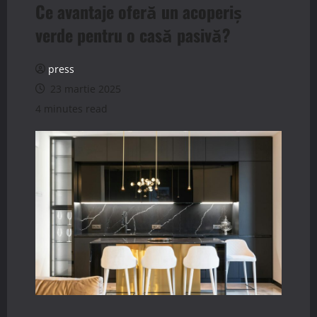
Ce avantaje oferă un acoperiș
verde pentru o casă pasivă?
press
23 martie 2025
4 minutes read