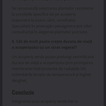
Se recomandă selectarea plantelor rezistente
la condițiile specifice de pe acoperiș
(expunere la soare, vânt, umiditate).
Specialiștii în amenajări peisagistice pot oferi
consultanță în alegerea plantelor potrivite.
5. Cât de mult poate crește durata de viață
a acoperișului cu un strat vegetal?
Un acoperiș verde poate prelungi semnificativ
durata de viață a acoperișului prin protejarea
membranei hidroizolante de radiațiile UV,
schimbările bruște de temperatură și îngheț-
dezgheț.
Concluzie
Integrarea unui acoperiș verde într-o