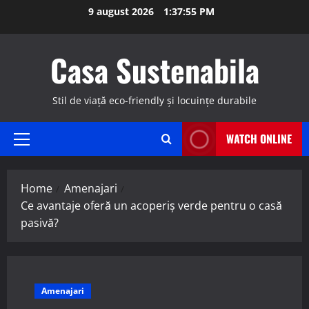
Skip
9 august 2026
1:37:56 PM
to
content
Casa Sustenabila
Stil de viață eco-friendly și locuințe durabile
WATCH ONLINE
Primary
Menu
Home
Amenajari
Ce avantaje oferă un acoperiș verde pentru o casă
pasivă?
Amenajari