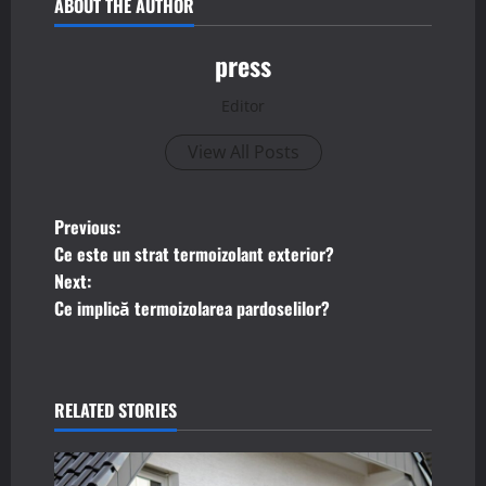
ABOUT THE AUTHOR
press
Editor
View All Posts
P
Previous:
Ce este un strat termoizolant exterior?
o
Next:
Ce implică termoizolarea pardoselilor?
s
t
n
RELATED STORIES
a