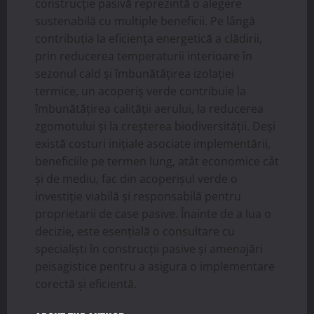
construcție pasivă reprezintă o alegere
sustenabilă cu multiple beneficii. Pe lângă
contribuția la eficiența energetică a clădirii,
prin reducerea temperaturii interioare în
sezonul cald și îmbunătățirea izolației
termice, un acoperiș verde contribuie la
îmbunătățirea calității aerului, la reducerea
zgomotului și la creşterea biodiversităţii. Deși
există costuri inițiale asociate implementării,
beneficiile pe termen lung, atât economice cât
și de mediu, fac din acoperișul verde o
investiție viabilă și responsabilă pentru
proprietarii de case pasive. Înainte de a lua o
decizie, este esențială o consultare cu
specialiști în construcții pasive și amenajări
peisagistice pentru a asigura o implementare
corectă și eficientă.