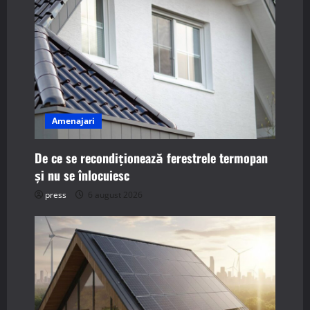
v
i
g
a
Amenajari
t
i
De ce se recondiționează ferestrele termopan
și nu se înlocuiesc
o
press
6 august 2026
n