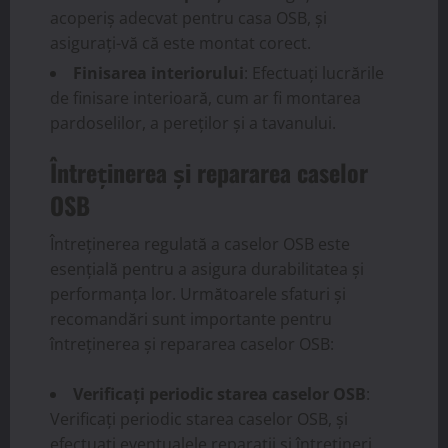
acoperiș adecvat pentru casa OSB, și
asigurați-vă că este montat corect.
Finisarea interiorului
: Efectuați lucrările
de finisare interioară, cum ar fi montarea
pardoselilor, a pereților și a tavanului.
Întreținerea și repararea caselor
OSB
Întreținerea regulată a caselor OSB este
esențială pentru a asigura durabilitatea și
performanța lor. Următoarele sfaturi și
recomandări sunt importante pentru
întreținerea și repararea caselor OSB:
Verificați periodic starea caselor OSB
:
Verificați periodic starea caselor OSB, și
efectuați eventualele reparații și întrețineri.