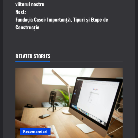
o
viitorul nostru
Next:
s
Fundația Casei: Importanță, Tipuri și Etape de
t
Construcție
n
a
RELATED STORIES
v
i
g
a
t
i
Recomandari