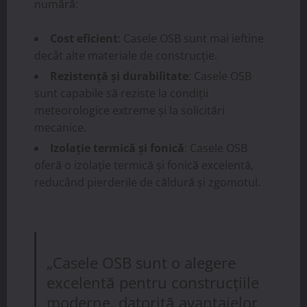
numără:
Cost eficient
: Casele OSB sunt mai ieftine
decât alte materiale de construcție.
Rezistență și durabilitate
: Casele OSB
sunt capabile să reziste la condiții
meteorologice extreme și la solicitări
mecanice.
Izolație termică și fonică
: Casele OSB
oferă o izolație termică și fonică excelentă,
reducând pierderile de căldură și zgomotul.
„Casele OSB sunt o alegere
excelentă pentru construcțiile
moderne, datorită avantajelor