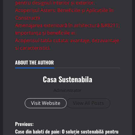
pentru designul interior și exterior.
Acoperișul Asters: Beneficiile și Aplicațiile în
Construcții
Amenajarea exterioară în arhitectură &#8211;
Importanța și beneficiile ei.
Acoperisul tabla cutata: avantaje, dezavantaje
si caracteristici.
ABOUT THE AUTHOR
Casa Sustenabila
Administrator
Visit Website
View All Posts
P
Previous:
Case din baloti de paie: O soluție sustenabilă pentru