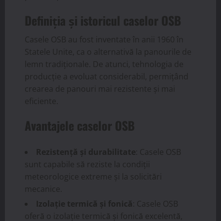
Definiția și istoricul caselor OSB
Casele OSB au fost inventate în anii 1960 în
Statele Unite, ca o alternativă la panourile de
lemn tradiționale. De atunci, tehnologia de
producție a evoluat considerabil, permițând
crearea de panouri mai rezistente și mai
eficiente.
Avantajele caselor OSB
Rezistență și durabilitate
: Casele OSB
sunt capabile să reziste la condiții
meteorologice extreme și la solicitări
mecanice.
Izolație termică și fonică
: Casele OSB
oferă o izolație termică și fonică excelentă,