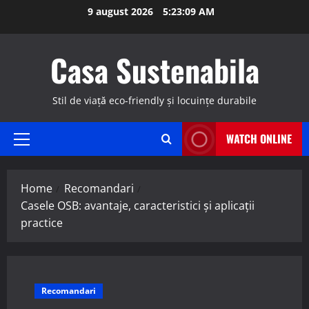
Skip
9 august 2026
5:23:10 AM
to
content
Casa Sustenabila
Stil de viață eco-friendly și locuințe durabile
WATCH ONLINE
Primary
Menu
Home
Recomandari
Casele OSB: avantaje, caracteristici și aplicații
practice
Recomandari