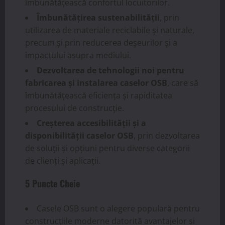
îmbunătățească confortul locuitorilor.
Îmbunătățirea sustenabilității
, prin
utilizarea de materiale reciclabile și naturale,
precum și prin reducerea deșeurilor și a
impactului asupra mediului.
Dezvoltarea de tehnologii noi pentru
fabricarea și instalarea caselor OSB
, care să
îmbunătățească eficiența și rapiditatea
procesului de construcție.
Creșterea accesibilității și a
disponibilității caselor OSB
, prin dezvoltarea
de soluții și opțiuni pentru diverse categorii
de clienți și aplicații.
5 Puncte Cheie
Casele OSB sunt o alegere populară pentru
construcțiile moderne datorită avantajelor și