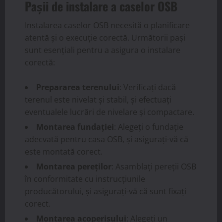
Pașii de instalare a caselor OSB
Instalarea caselor OSB necesită o planificare
atentă și o execuție corectă. Următorii pași
sunt esențiali pentru a asigura o instalare
corectă:
Prepararea terenului
: Verificați dacă
terenul este nivelat și stabil, și efectuați
eventualele lucrări de nivelare și compactare.
Montarea fundației
: Alegeți o fundație
adecvată pentru casa OSB, și asigurați-vă că
este montată corect.
Montarea pereților
: Asamblați pereții OSB
în conformitate cu instrucțiunile
producătorului, și asigurați-vă că sunt fixați
corect.
Montarea acoperișului
: Alegeți un