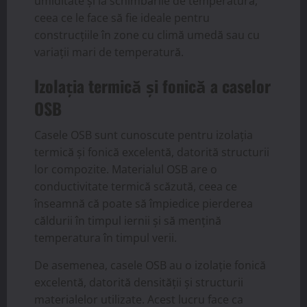
umiditate și la schimbările de temperatură,
ceea ce le face să fie ideale pentru
construcțiile în zone cu climă umedă sau cu
variații mari de temperatură.
Izolația termică și fonică a caselor
OSB
Casele OSB sunt cunoscute pentru izolația
termică și fonică excelentă, datorită structurii
lor compozite. Materialul OSB are o
conductivitate termică scăzută, ceea ce
înseamnă că poate să împiedice pierderea
căldurii în timpul iernii și să mențină
temperatura în timpul verii.
De asemenea, casele OSB au o izolație fonică
excelentă, datorită densității și structurii
materialelor utilizate. Acest lucru face ca