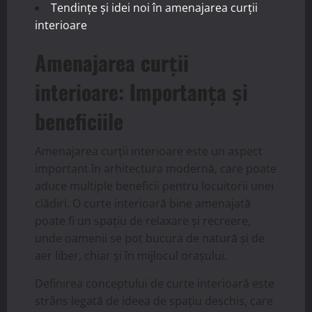
Tendințe și idei noi în amenajarea curții
interioare
Amenajarea curții
interioare: Importanța și
beneficiile
Amenajarea curții interioare este un aspect
important în arhitectura modernă, care poate
aduce multiple beneficii pentru locuitorii unei
clădiri. O curte interioară bine amenajată
poate fi un spațiu de relaxare și recreere,
unde oamenii se pot bucura de natură și de
aer liber, chiar și în mijlocul orașului.
Definirea conceptului de curte interioară este
strâns legată de ideea de spațiu deschis, care