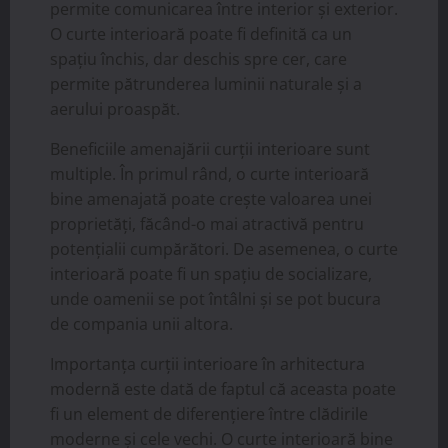
permite comunicarea între interior și exterior.
O curte interioară poate fi definită ca un
spațiu închis, dar deschis spre cer, care
permite pătrunderea luminii naturale și a
aerului proaspăt.
Beneficiile amenajării curții interioare sunt
multiple. În primul rând, o curte interioară
bine amenajată poate crește valoarea unei
proprietăți, făcând-o mai atractivă pentru
potențialii cumpărători. De asemenea, o curte
interioară poate fi un spațiu de socializare,
unde oamenii se pot întâlni și se pot bucura
de compania unii altora.
Importanța curții interioare în arhitectura
modernă este dată de faptul că aceasta poate
fi un element de diferențiere între clădirile
moderne și cele vechi. O curte interioară bine