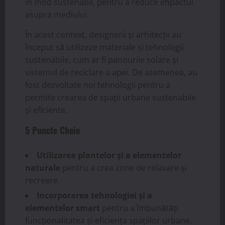
în mod sustenabil, pentru a reduce impactul
asupra mediului.
În acest context, designerii și arhitecții au
început să utilizeze materiale și tehnologii
sustenabile, cum ar fi panourile solare și
sistemul de reciclare a apei. De asemenea, au
fost dezvoltate noi tehnologii pentru a
permite crearea de spații urbane sustenabile
și eficiente.
5 Puncte Cheie
Utilizarea plantelor și a elementelor
naturale
pentru a crea zone de relaxare și
recreere.
Incorporarea tehnologiei și a
elementelor smart
pentru a îmbunătăți
funcționalitatea și eficiența spațiilor urbane.