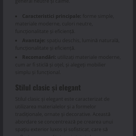
general neutre și calme.
Caracteristici principale:
forme simple,
materiale moderne, culori neutre,
funcționalitate și eficiență.
Avantaje:
spațiu deschis, lumină naturală,
funcționalitate și eficiență.
Recomandări:
utilizați materiale moderne,
cum ar fi sticlă și oțel, și alegeți mobilier
simplu și funcțional.
Stilul clasic și elegant
Stilul clasic și elegant este caracterizat de
utilizarea materialelor și a formelor
tradiționale, ornate și decorative. Această
abordare se concentrează pe crearea unui
spațiu exterior luxos și sofisticat, care să