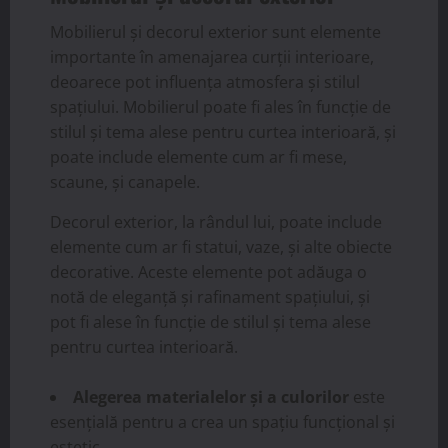
Mobilierul și decorul exterior sunt elemente
importante în amenajarea curții interioare,
deoarece pot influența atmosfera și stilul
spațiului. Mobilierul poate fi ales în funcție de
stilul și tema alese pentru curtea interioară, și
poate include elemente cum ar fi mese,
scaune, și canapele.
Decorul exterior, la rândul lui, poate include
elemente cum ar fi statui, vaze, și alte obiecte
decorative. Aceste elemente pot adăuga o
notă de eleganță și rafinament spațiului, și
pot fi alese în funcție de stilul și tema alese
pentru curtea interioară.
Alegerea materialelor și a culorilor
este
esențială pentru a crea un spațiu funcțional și
estetic.