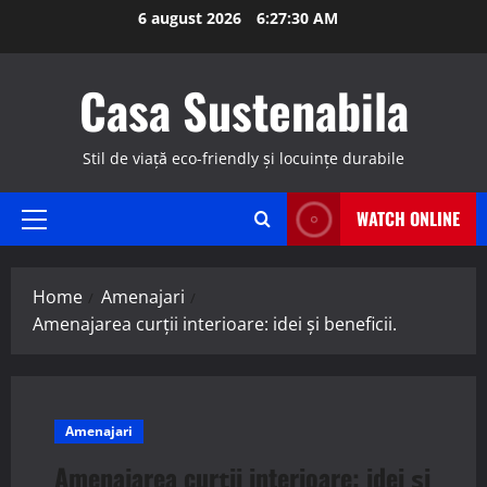
Skip
6 august 2026
6:27:31 AM
to
content
Casa Sustenabila
Stil de viață eco-friendly și locuințe durabile
WATCH ONLINE
Primary
Menu
Home
Amenajari
Amenajarea curții interioare: idei și beneficii.
Amenajari
Amenajarea curții interioare: idei și