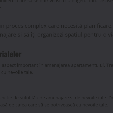
bilierul care să se potrivească cu bugetul tău. De asem
e.
proces complex care necesită planificare, cre
najare și să îți organizezi spațiul pentru o v
rialelor
n aspect important în amenajarea apartamentului. Trebu
 cu nevoile tale.
 funcție de stilul tău de amenajare și de nevoile tale. 
masă de cafea care să se potrivească cu nevoile tale.