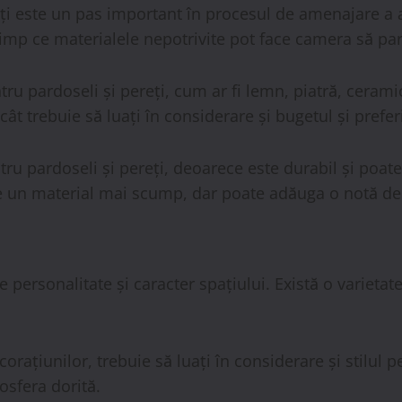
eți este un pas important în procesul de amenajare a a
imp ce materialele nepotrivite pot face camera să pară 
tru pardoseli și pereți, cum ar fi lemn, piatră, ceramic
ncât trebuie să luați în considerare și bugetul și prefer
u pardoseli și pereți, deoarece este durabil și poate 
ste un material mai scump, dar poate adăuga o notă de 
 personalitate și caracter spațiului. Există o varietat
orațiunilor, trebuie să luați în considerare și stilul p
osfera dorită.