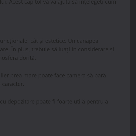
i. Acest capitol vă va ajuta să înțelegeți cum
funcționale, cât și estetice. Un canapea
re. În plus, trebuie să luați în considerare și
mosfera dorită.
bilier prea mare poate face camera să pară
 caracter.
cu depozitare poate fi foarte utilă pentru a