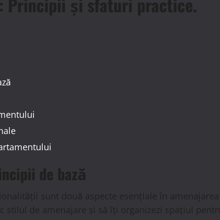
rincipii și sfaturi practice.
ază
amentului
nale
partamentului
ncipii de bază
ționalității sunt două aspecte esențiale în amenajarea
c stilul de amenajare și să îți organizezi spațiul pent