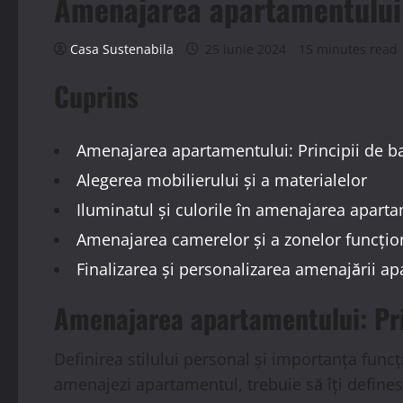
Amenajarea apartamentului: P
Casa Sustenabila
25 iunie 2024
15 minutes read
Cuprins
Amenajarea apartamentului: Principii de b
Alegerea mobilierului și a materialelor
Iluminatul și culorile în amenajarea apart
Amenajarea camerelor și a zonelor funcțio
Finalizarea și personalizarea amenajării a
Amenajarea apartamentului: Pri
Definirea stilului personal și importanța func
amenajezi apartamentul, trebuie să îți defines