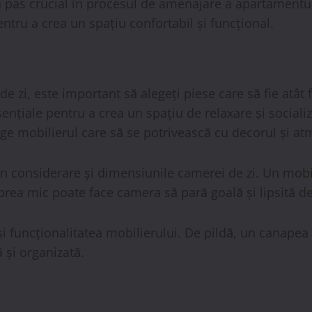
n pas crucial în procesul de amenajare a apartamentulu
entru a crea un spațiu confortabil și funcțional.
 zi, este important să alegeți piese care să fie atât 
nțiale pentru a crea un spațiu de relaxare și socializa
lege mobilierul care să se potrivească cu decorul și at
i în considerare și dimensiunile camerei de zi. Un mo
prea mic poate face camera să pară goală și lipsită de
i funcționalitatea mobilierului. De pildă, un canapea 
 și organizată.