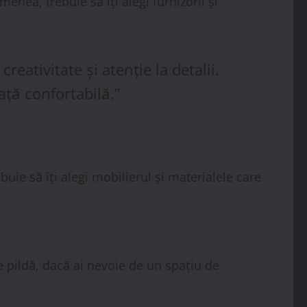
enea, trebuie să îți alegi furnizorii și
ativitate și atenție la detalii.
iață confortabilă.”
ie să îți alegi mobilierul și materialele care
De pildă, dacă ai nevoie de un spațiu de