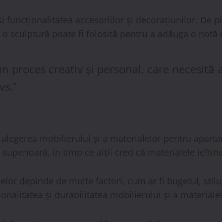
 funcționalitatea accesoriilor și decorațiunilor. De pi
e o sculptură poate fi folosită pentru a adăuga o notă d
roces creativ și personal, care necesită ate
vs.”
e alegerea mobilierului și a materialelor pentru apart
uperioară, în timp ce alții cred că materialele ieftine
alelor depinde de multe factori, cum ar fi bugetul, sti
onalitatea și durabilitatea mobilierului și a materialel